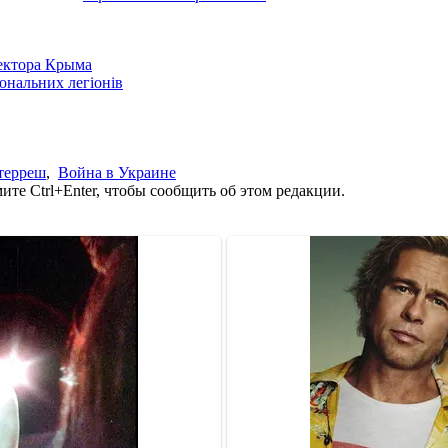
сектора Крыма
іональних легіонів
терреш
,
Война в Украине
те Ctrl+Enter, чтобы сообщить об этом редакции.