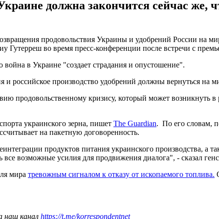
Украине должна закончится сейчас же, 
озвращения продовольствия Украины и удобрений России на мир
у Гутерреш во время пресс-конференции после встречи с пре
то война в Украине "создает страдания и опустошение".
ия и российское производство удобрений должны вернуться на м
ию продовольственному кризису, который может возникнуть в р
кспорта украинского зерна, пишет
The Guardian
. По его словам, 
рассчитывает на пакетную договоренность.
еинтеграции продуктов питания украинского производства, а та
 все возможные усилия для продвижения диалога", - сказал генс
для мира
тревожным сигналом к отказу от ископаемого топлива.
О
а наш канал
https://t.me/korrespondentnet