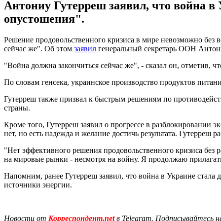
Антониу Гутерреш заявил, что война в 
опустошения".
Решение продовольственного кризиса в мире невозможно без в
сейчас же". Об этом
заявил
генеральный секретарь ООН Антони
"Война должна закончиться сейчас же", - сказал он, отметив, ч
По словам генсека, украинское производство продуктов питан
Гутерреш также призвал к быстрым решениям по противодейств
страны.
Кроме того, Гутерреш заявил о прогрессе в разблокировании э
нет, но есть надежда и желание достичь результата. Гутерреш 
"Нет эффективного решения продовольственного кризиса без р
на мировые рынки - несмотря на войну. Я продолжаю прилагать
Напомним, ранее Гутерреш заявил, что война в Украине стала 
источники энергии.
Новости от
Корреспондент.net
в Telegram. Подписывайтесь н