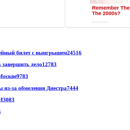
рейный билет с выигрышем
24516
а завершить дело
12783
Москве
9783
ы из-за обмеления Днестра
7444
И
3083
5