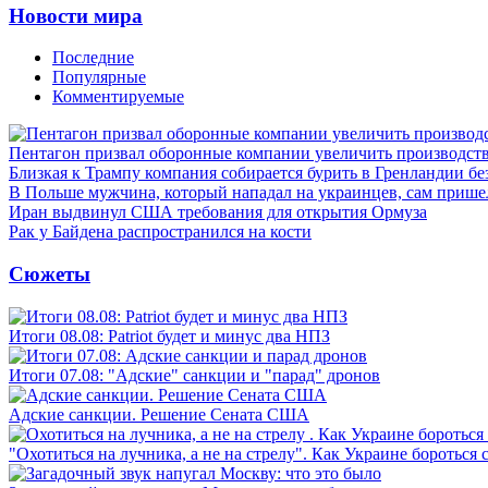
Новости мира
Последние
Популярные
Комментируемые
Пентагон призвал оборонные компании увеличить производст
Близкая к Трампу компания собирается бурить в Гренландии бе
В Польше мужчина, который нападал на украинцев, сам приш
Иран выдвинул США требования для открытия Ормуза
Рак у Байдена распространился на кости
Сюжеты
Итоги 08.08: Patriot будет и минус два НПЗ
Итоги 07.08: "Адские" санкции и "парад" дронов
Адские санкции. Решение Сената США
"Охотиться на лучника, а не на стрелу". Как Украине бороться 