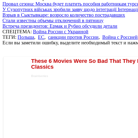
Провал сезона: Москва будет платить пособия работникам тур
У Сухопутних військах зробили заяву щодо інтеграції Інтернац
Взрыв в Сыктывкаре: возросло количество пострадавших
Стали известны объемы отключений в пятницу
Встреча президентов: Ермак и Рубио обсудили детали
СПЕЦТЕМА:
Война России с Украиной
ТЕГИ:
Польша
,
ЕС
,
санкции против России
,
Война с Россией
Если вы заметили ошибку, выделите необходимый текст и нажми