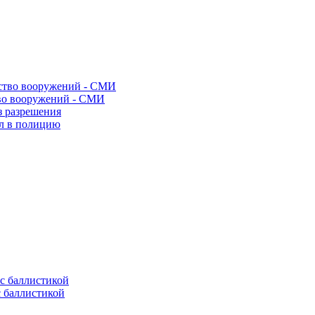
во вооружений - СМИ
з разрешения
ел в полицию
с баллистикой