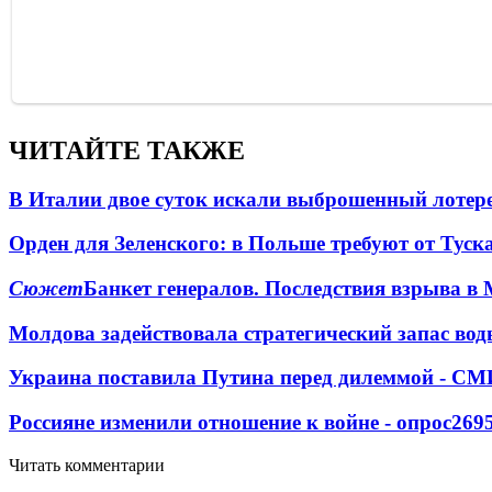
ЧИТАЙТЕ ТАКЖЕ
В Италии двое суток искали выброшенный лоте
Орден для Зеленского: в Польше требуют от Туск
Сюжет
Банкет генералов. Последствия взрыва в 
Молдова задействовала стратегический запас вод
Украина поставила Путина перед дилеммой - СМ
Россияне изменили отношение к войне - опрос
269
Читать комментарии