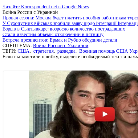
Читайте Korrespondent.net в Google News
Война России с Украиной
Провал сезона: Москва будет платить пособия работникам тур
У Сухопутних військах зробили заяву щодо інтеграції Інтернац
Взрыв в Сыктывкаре: возросло количество пострадавших
Стали известны объемы отключений в пятницу
Встреча президентов: Ермак и Рубио обсудили детали
СПЕЦТЕМА:
Война России с Украиной
ТЕГИ:
США
,
стратегия
,
разведка
,
Военная помощь США Укр
Если вы заметили ошибку, выделите необходимый текст и нажми