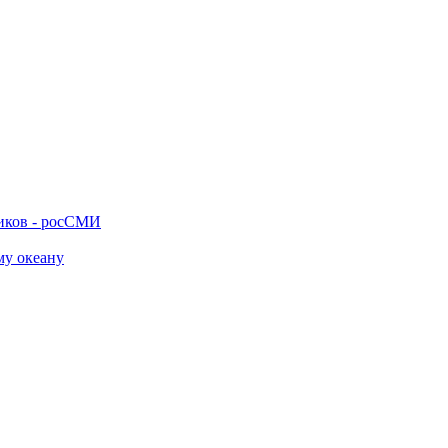
ников - росСМИ
му океану