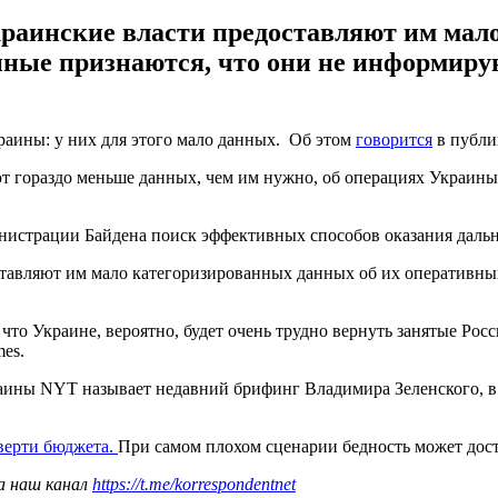
раинские власти предоставляют им мал
нные признаются, что они не информирую
раины: у них для этого мало данных. Об этом
говорится
в публи
 гораздо меньше данных, чем им нужно, об операциях Украины:
инистрации Байдена поиск эффективных способов оказания дал
тавляют им мало категоризированных данных об их оперативных
 что Украине, вероятно, будет очень трудно вернуть занятые Р
es.
ины NYT называет недавний брифинг Владимира Зеленского, в 
тверти бюджета.
При самом плохом сценарии бедность может дост
а наш канал
https://t.me/korrespondentnet