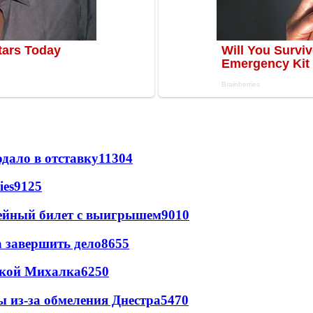
дало в отставку
11304
ies
9125
рейный билет с выигрышем
9010
а завершить дело
8655
цкой Михалка
6250
ы из-за обмеления Днестра
5470