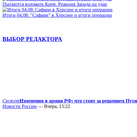
Пытаются взломать Киев. Реакция Запада на удар
Итоги 04.08: "Сафари" в Херсоне и итоги операции
ВЫБОР РЕДАКТОРА
Сюжет
Изменения в армии РФ: что стоит за решением Пут
Новости России
— Вчера, 15:22