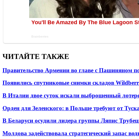
ЧИТАЙТЕ ТАКЖЕ
Правительство Армении во главе с Пашиняном по
Появились спутниковые снимки складов Wildberr
В Италии двое суток искали выброшенный лоте
Орден для Зеленского: в Польше требуют от Туск
В Беларуси осудили лидера группы Ляпис Трубе
Молдова задействовала стратегический запас вод