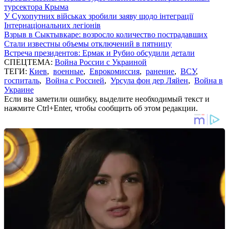
турсектора Крыма
У Сухопутних військах зробили заяву щодо інтеграції
Інтернаціональних легіонів
Взрыв в Сыктывкаре: возросло количество пострадавших
Стали известны объемы отключений в пятницу
Встреча президентов: Ермак и Рубио обсудили детали
СПЕЦТЕМА:
Война России с Украиной
ТЕГИ:
Киев
,
военные
,
Еврокомиссия
,
ранение
,
ВСУ
,
госпиталь
,
Война с Россией
,
Урсула фон дер Ляйен
,
Война в
Украине
Если вы заметили ошибку, выделите необходимый текст и
нажмите Ctrl+Enter, чтобы сообщить об этом редакции.