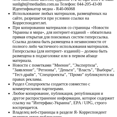
sunlight@mediadim.com.ua
Телефон: 044-205-43-00
Идентификатор медиа - R40-06068
Использование любых материалов, размещённых на
сайте, разрешается при условии ссылки на
Корреспондент.net.
При копировании материалов со страницы «Новости
Украины и мира», для интернет-изданий – обязательна
прямая открытая для поисковых систем гиперссылка.
Ссылка должна быть размещена в независимости от
полного либо частичного использования материалов.
Гиперссылка (для интернет- изданий) – должна быть
размещена в подзаголовке или в первом абзаце
материала.
Новости с пометками "Мнение", "Экспертиза",
"Заявление", "Регионы", "Деньги", "Власть", "Выборы",
"Тест-драйв", "Спецпроекты", "Промо" публикуются на
правах рекламы.
Раздел Спецпроекты создается совместно с
коммерческими партнерами.
Любое копирование, публикация, републикация и
другое распространение информации, которое содержит
ссылку на "Интерфакс-Украина", EPA / UPG, строго
воспрещается.
Владелец веб-страницы в разделе Я- Корреспондент
является автор публикации.