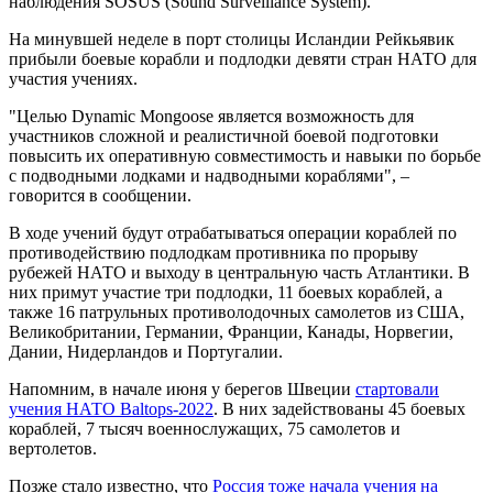
наблюдения SOSUS (Sound Surveillance System).
На минувшей неделе в порт столицы Исландии Рейкьявик
прибыли боевые корабли и подлодки девяти стран НАТО для
участия учениях.
"Целью Dynamic Mongoose является возможность для
участников сложной и реалистичной боевой подготовки
повысить их оперативную совместимость и навыки по борьбе
с подводными лодками и надводными кораблями", –
говорится в сообщении.
В ходе учений будут отрабатываться операции кораблей по
противодействию подлодкам противника по прорыву
рубежей НАТО и выходу в центральную часть Атлантики. В
них примут участие три подлодки, 11 боевых кораблей, а
также 16 патрульных противолодочных самолетов из США,
Великобритании, Германии, Франции, Канады, Норвегии,
Дании, Нидерландов и Португалии.
Напомним, в начале июня у берегов Швеции
стартовали
учения НАТО Baltops-2022
. В них задействованы 45 боевых
кораблей, 7 тысяч военнослужащих, 75 самолетов и
вертолетов.
Позже стало известно, что
Россия тоже начала учения на