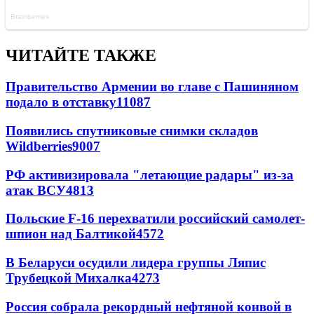
ЧИТАЙТЕ ТАКЖЕ
Правительство Армении во главе с Пашиняном
подало в отставку
11087
Появились спутниковые снимки складов
Wildberries
9007
РФ активизировала "летающие радары" из-за
атак ВСУ
4813
Польские F-16 перехватили российский самолет-
шпион над Балтикой
4572
В Беларуси осудили лидера группы Ляпис
Трубецкой Михалка
4273
Россия собрала рекордный нефтяной конвой в