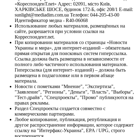
«КореспонденТ.net» Адрес: 02091, місто Київ,
ХАРКІВСЬКЕ ШОСЕ, будинок 172-Б, офіс 208/1 E-mail:
sunlight@mediadim.com.ua
Телефон: 044-205-43-00
Идентификатор медиа - R40-06068
Использование любых материалов, размещённых на
сайте, разрешается при условии ссылки на
Корреспондент.net.
При копировании материалов со страницы «Новости
Украины и мира», для интернет-изданий – обязательна
прямая открытая для поисковых систем гиперссылка.
Ссылка должна быть размещена в независимости от
полного либо частичного использования материалов.
Гиперссылка (для интернет- изданий) – должна быть
размещена в подзаголовке или в первом абзаце
материала.
Новости с пометками "Мнение", "Экспертиза",
"Заявление", "Регионы", "Деньги", "Власть", "Выборы",
"Тест-драйв", "Спецпроекты", "Промо" публикуются на
правах рекламы.
Раздел Спецпроекты создается совместно с
коммерческими партнерами.
Любое копирование, публикация, републикация и
другое распространение информации, которое содержит
ссылку на "Интерфакс-Украина", EPA / UPG, строго
воспрещается.