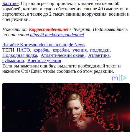
Балтике
. Страна-агрессор привлекла к маневрам около 60
кораблей, катеров и судов обеспечения, свыше 40 самолетов и
вертолетов, а также до 2 тысяч единиц вооружения, военной и
спецтехники.
Новости от
Корреспондент.net
в Telegram. Подписывайтесь
на наш канал
https://t.me/korrespondentnet
Читайте Korrespondent.net в Google News
ТЕГИ:
НАТО
,
корабль
,
корабли
,
учения
,
подлодки
,
Подводная лодка
,
Атлантический океан
,
Атлантика
,
субмарина
,
Военные учения
Если вы заметили ошибку, выделите необходимый текст и
нажмите Ctrl+Enter, чтобы сообщить об этом редакции.