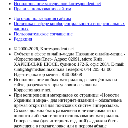
Использование материалов korrespondent.net
Правила пользования сайтом
Договор пользования сайтом
Политика в сфере конфиденциальности и персональных
данных
Пользовательское соглашение
Редакция
© 2000-2026, Korrespondent.net
Субъект в сфере онлайн-медиа Название онлайн-медиа -
«КореспонденТ.net» Адрес: 02091, місто Київ,
ХАРКІВСЬКЕ ШОСЕ, будинок 172-Б, офіс 208/1 E-mail:
sunlight@mediadim.com.ua
Телефон: 044-205-43-00
Идентификатор медиа - R40-06068
Использование любых материалов, размещённых на
сайте, разрешается при условии ссылки на
Корреспондент.net.
При копировании материалов со страницы «Новости
Украины и мира», для интернет-изданий – обязательна
прямая открытая для поисковых систем гиперссылка.
Ссылка должна быть размещена в независимости от
полного либо частичного использования материалов.
Гиперссылка (для интернет- изданий) – должна быть
размещена в подзаголовке или в первом абзаце