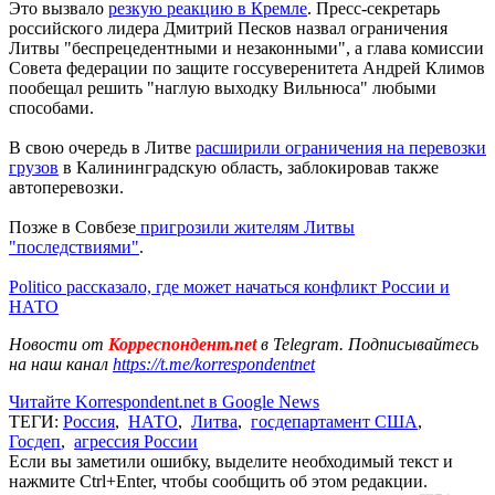
Это вызвало
резкую реакцию в Кремле
. Пресс-секретарь
российского лидера Дмитрий Песков назвал ограничения
Литвы "беспрецедентными и незаконными", а глава комиссии
Совета федерации по защите госсуверенитета Андрей Климов
пообещал решить "наглую выходку Вильнюса" любыми
способами.
В свою очередь в Литве
расширили ограничения на перевозки
грузов
в Калининградскую область, заблокировав также
автоперевозки.
Позже в Совбезе
пригрозили жителям Литвы
"последствиями"
.
Politico рассказало, где может начаться конфликт России и
НАТО
Новости от
Корреспондент.net
в Telegram. Подписывайтесь
на наш канал
https://t.me/korrespondentnet
Читайте Korrespondent.net в Google News
ТЕГИ:
Россия
,
НАТО
,
Литва
,
госдепартамент США
,
Госдеп
,
агрессия России
Если вы заметили ошибку, выделите необходимый текст и
нажмите Ctrl+Enter, чтобы сообщить об этом редакции.