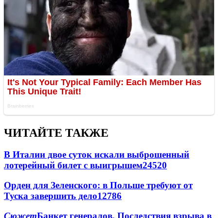
ЧИТАЙТЕ ТАКЖЕ
В Италии двое суток искали выброшенный
лотерейный билет с выигрышем
24520
Орден для Зеленского: в Польше требуют от
Туска завершить дело
12786
Сюжет
Банкет генералов. Последствия взрыва в