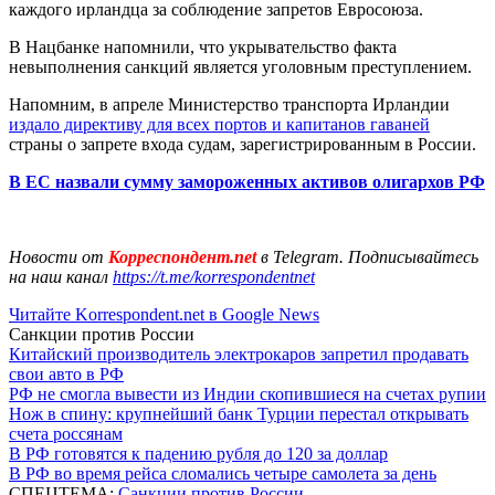
каждого ирландца за соблюдение запретов Евросоюза.
В Нацбанке напомнили, что укрывательство факта
невыполнения санкций является уголовным преступлением.
Напомним, в апреле Министерство транспорта Ирландии
издало директиву для всех портов и капитанов гаваней
страны о запрете входа судам, зарегистрированным в России.
В ЕС назвали сумму замороженных активов олигархов РФ
Новости от
Корреспондент.net
в Telegram. Подписывайтесь
на наш канал
https://t.me/korrespondentnet
Читайте Korrespondent.net в Google News
Санкции против России
Китайский производитель электрокаров запретил продавать
свои авто в РФ
РФ не смогла вывести из Индии скопившиеся на счетах рупии
Нож в спину: крупнейший банк Турции перестал открывать
счета россянам
В РФ готовятся к падению рубля до 120 за доллар
В РФ во время рейса сломались четыре самолета за день
СПЕЦТЕМА:
Санкции против России