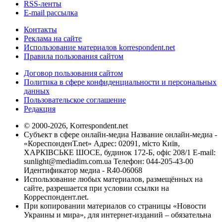
RSS-ленты
E-mail рассылка
Контакты
Реклама на сайте
Использование материалов korrespondent.net
Правила пользования сайтом
Договор пользования сайтом
Политика в сфере конфиденциальности и персональных
данных
Пользовательское соглашение
Редакция
© 2000-2026, Korrespondent.net
Субъект в сфере онлайн-медиа Название онлайн-медиа -
«КореспонденТ.net» Адрес: 02091, місто Київ,
ХАРКІВСЬКЕ ШОСЕ, будинок 172-Б, офіс 208/1 E-mail:
sunlight@mediadim.com.ua
Телефон: 044-205-43-00
Идентификатор медиа - R40-06068
Использование любых материалов, размещённых на
сайте, разрешается при условии ссылки на
Корреспондент.net.
При копировании материалов со страницы «Новости
Украины и мира», для интернет-изданий – обязательна