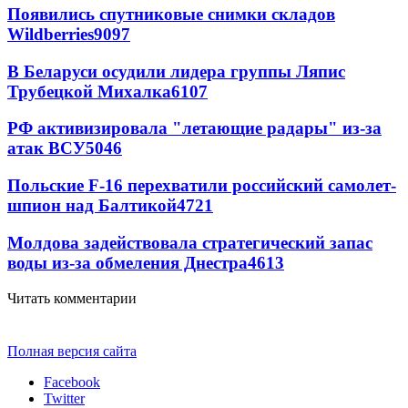
Появились спутниковые снимки складов
Wildberries
9097
В Беларуси осудили лидера группы Ляпис
Трубецкой Михалка
6107
РФ активизировала "летающие радары" из-за
атак ВСУ
5046
Польские F-16 перехватили российский самолет-
шпион над Балтикой
4721
Молдова задействовала стратегический запас
воды из-за обмеления Днестра
4613
Читать комментарии
Полная версия сайта
Facebook
Twitter