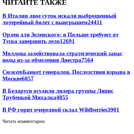
ЧИТАЙТЕ ТАКЖЕ
В Италии двое суток искали выброшенный
лотерейный билет с выигрышем
24411
Орден для Зеленского: в Польше требуют от
Туска завершить дело
12691
Молдова задействовала стратегический запас
воды из-за обмеления Днестра
7564
Сюжет
Банкет генералов. Последствия взрыва в
Москве
6857
В Беларуси осудили лидера группы Ляпис
Трубецкой Михалка
4855
В РФ горит очередной склад Wildberries
3901
Читать комментарии