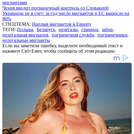
мигрантами
Чехия вводит пограничный контроль со Словакией
Украинцы не в счет: за год число мигрантов в ЕС выросло на
86%
СПЕЦТЕМА:
Наплыв мигрантов в Европу
ТЕГИ:
Польша
,
Беларусь
,
нелегалы
,
граница
,
забор
,
нелегальная миграция
,
пограничная служба
,
пограничники
,
нелегальные мигранты
Если вы заметили ошибку, выделите необходимый текст и
нажмите Ctrl+Enter, чтобы сообщить об этом редакции.