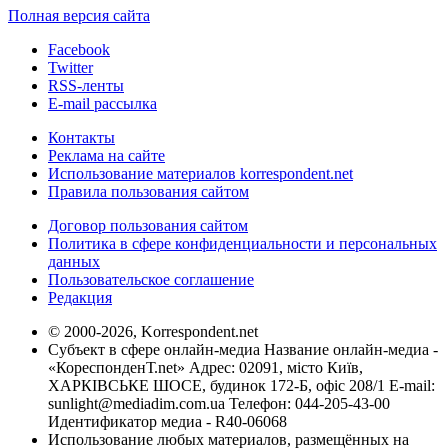
Полная версия сайта
Facebook
Twitter
RSS-ленты
E-mail рассылка
Контакты
Реклама на сайте
Использование материалов korrespondent.net
Правила пользования сайтом
Договор пользования сайтом
Политика в сфере конфиденциальности и персональных
данных
Пользовательское соглашение
Редакция
© 2000-2026, Korrespondent.net
Субъект в сфере онлайн-медиа Название онлайн-медиа -
«КореспонденТ.net» Адрес: 02091, місто Київ,
ХАРКІВСЬКЕ ШОСЕ, будинок 172-Б, офіс 208/1 E-mail:
sunlight@mediadim.com.ua
Телефон: 044-205-43-00
Идентификатор медиа - R40-06068
Использование любых материалов, размещённых на