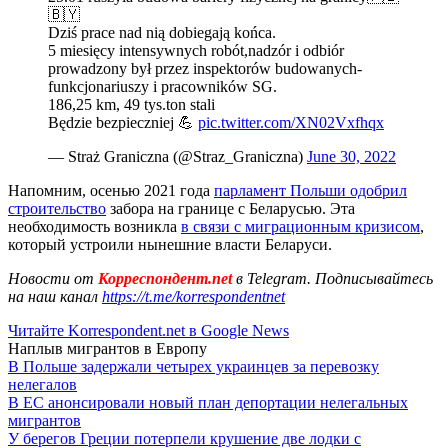
🇧🇾
Dziś prace nad nią dobiegają końca.
5 miesięcy intensywnych robót,nadzór i odbiór
prowadzony był przez inspektorów budowanych-
funkcjonariuszy i pracowników SG.
186,25 km, 49 tys.ton stali
Będzie bezpieczniej 💪
pic.twitter.com/XN02Vxfhqx
— Straż Graniczna (@Straz_Graniczna)
June 30, 2022
Напомним, осенью 2021 года
парламент Польши одобрил
строительство
забора на границе с Беларусью. Эта
необходимость возникла
в связи с миграционным кризисом
,
который устроили нынешние власти Беларуси.
Новости от
Корреспондент.net
в Telegram. Подписывайтесь
на наш канал
https://t.me/korrespondentnet
Читайте Korrespondent.net в Google News
Наплыв мигрантов в Европу
В Польше задержали четырех украинцев за перевозку
нелегалов
В ЕС анонсировали новый план депортации нелегальных
мигрантов
У берегов Греции потерпели крушение две лодки с