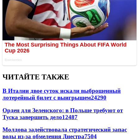
ЧИТАЙТЕ ТАКЖЕ
В Италии двое суток искали выброшенный
лотерейный билет с выигрышем
24290
Орден для Зеленского: в Польше требуют от
Туска завершить дело
12487
Молдова задействовала стратегический запас
воды из-за обмеления Днестра
7504