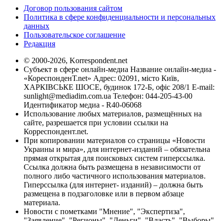
Договор пользования сайтом
Политика в сфере конфиденциальности и персональных
данных
Пользовательское соглашение
Редакция
© 2000-2026, Korrespondent.net
Субъект в сфере онлайн-медиа Название онлайн-медиа -
«КореспонденТ.net» Адрес: 02091, місто Київ,
ХАРКІВСЬКЕ ШОСЕ, будинок 172-Б, офіс 208/1 E-mail:
sunlight@mediadim.com.ua
Телефон: 044-205-43-00
Идентификатор медиа - R40-06068
Использование любых материалов, размещённых на
сайте, разрешается при условии ссылки на
Корреспондент.net.
При копировании материалов со страницы «Новости
Украины и мира», для интернет-изданий – обязательна
прямая открытая для поисковых систем гиперссылка.
Ссылка должна быть размещена в независимости от
полного либо частичного использования материалов.
Гиперссылка (для интернет- изданий) – должна быть
размещена в подзаголовке или в первом абзаце
материала.
Новости с пометками "Мнение", "Экспертиза",
"Заявление", "Регионы", "Деньги", "Власть", "Выборы",