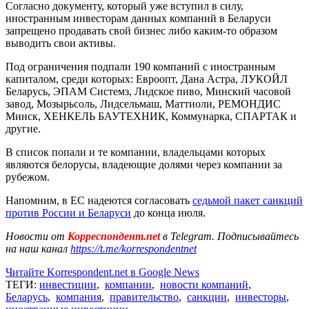
Согласно документу, который уже вступил в силу,
иностранным инвесторам данных компаний в Беларуси
запрещено продавать свой бизнес либо каким-то образом
выводить свои активы.
Под ограничения подпали 190 компаний с иностранным
капиталом, среди которых: Евроопт, Дана Астра, ЛУКОЙЛ
Беларусь, ЭПАМ Системз, Лидское пиво, Минский часовой
завод, Мозырьсоль, Лидсельмаш, Маттиоли, РЕМОНДИС
Минск, ХЕНКЕЛЬ БАУТЕХНИК, Коммунарка, СПАРТАК и
другие.
В список попали и те компании, владельцами которых
являются белорусы, владеющие долями через компании за
рубежом.
Напомним, в ЕС надеются согласовать
седьмой пакет санкций
против России и Беларуси
до конца июля.
Новости от
Корреспондент.net
в Telegram. Подписывайтесь
на наш канал
https://t.me/korrespondentnet
Читайте Korrespondent.net в Google News
ТЕГИ:
инвестиции
,
компании
,
новости компаний
,
Беларусь
,
компания
,
правительство
,
санкции
,
инвесторы
,