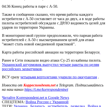
04:36 Конец работы в паре с А-50.
Также в сообщении сказано, что время работы каждого
истребителя с А-50 составляет от часа до двух, а в ходе работы
пилоты истребителей обсуждали с ДРЛО видимость целей для
ударов по территории Украины.
В мониторинговой группе предположили, что парная работа
истребителей с А-50 с высматриванием целей для атаки
"может стать новой ежедневной практикой".
Карта работы российской авиации на территории Беларуси
Ранее в Сети показали видео атаки Су-25 из кабины пилота.
Украинский штурмовик выпустил четыре ракеты по целям
российских захватчиков
.
ВСУ сразу
четырьмя вертолетами ударили по оккупантам
.
Новости от
Корреспондент.net
в Telegram. Подписывайтесь
на наш канал
https://t.me/korrespondentnet
Читайте Korrespondent.net в Google News
СПЕЦТЕМА:
Война России с Украиной
ТЕГИ:
Украина
,
Беларусь
,
истребитель
,
разведка
,
Война в