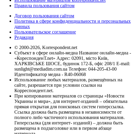
Использование материалов korrespondent.net
Правила пользования сайтом
Договор пользования сайтом
Политика в сфере конфиденциальности и персональных
данных
Пользовательское соглашение
Редакция
© 2000-2026, Korrespondent.net
Субъект в сфере онлайн-медиа Название онлайн-медиа -
«КореспонденТ.net» Адрес: 02091, місто Київ,
ХАРКІВСЬКЕ ШОСЕ, будинок 172-Б, офіс 208/1 E-mail:
sunlight@mediadim.com.ua
Телефон: 044-205-43-00
Идентификатор медиа - R40-06068
Использование любых материалов, размещённых на
сайте, разрешается при условии ссылки на
Корреспондент.net.
При копировании материалов со страницы «Новости
Украины и мира», для интернет-изданий – обязательна
прямая открытая для поисковых систем гиперссылка.
Ссылка должна быть размещена в независимости от
полного либо частичного использования материалов.
Гиперссылка (для интернет- изданий) – должна быть
размещена в подзаголовке или в первом абзаце
материала.