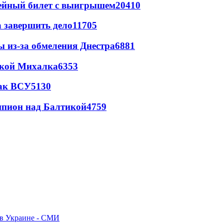
рейный билет с выигрышем
20410
а завершить дело
11705
ы из-за обмеления Днестра
6881
цкой Михалка
6353
так ВСУ
5130
шпион над Балтикой
4759
 в Украине - СМИ