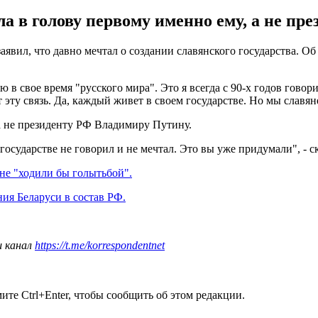
а в голову первому именно ему, а не пр
ил, что давно мечтал о создании славянского государства. Об э
 в свое время "русского мира". Это я всегда с 90-х годов говорил
 эту связь. Да, каждый живет в своем государстве. Но мы славян
 а не президенту РФ Владимиру Путину.
осударстве не говорил и не мечтал. Это вы уже придумали", - ск
не "ходили бы голытьбой".
ия Беларуси в состав РФ.
ш канал
https://t.me/korrespondentnet
те Ctrl+Enter, чтобы сообщить об этом редакции.