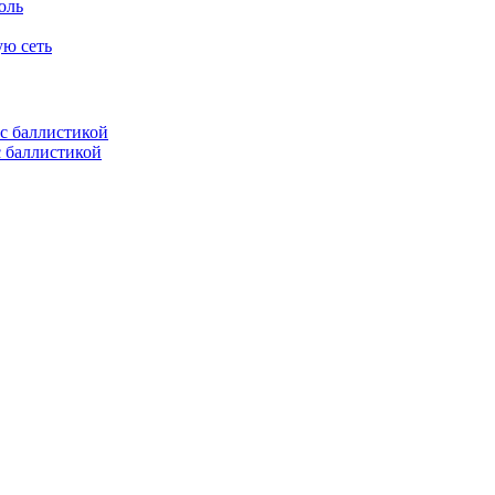
оль
ую сеть
с баллистикой