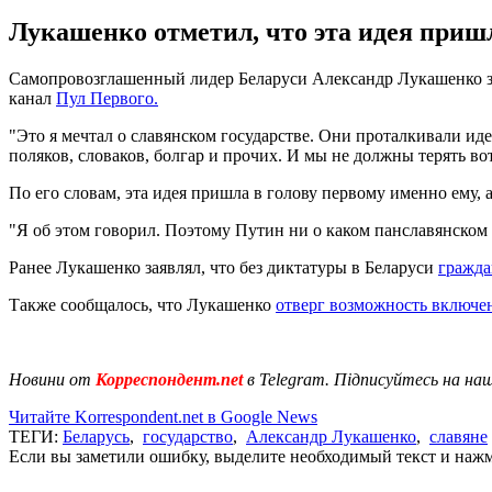
Лукашенко отметил, что эта идея пришл
Самопровозглашенный лидер Беларуси Александр Лукашенко заяв
канал
Пул Первого.
"Это я мечтал о славянском государстве. Они проталкивали идею
поляков, словаков, болгар и прочих. И мы не должны терять вот
По его словам, эта идея пришла в голову первому именно ему,
"Я об этом говорил. Поэтому Путин ни о каком панславянском г
Ранее Лукашенко заявлял, что без диктатуры в Беларуси
гражда
Также сообщалось, что Лукашенко
отверг возможность включен
Новини от
Корреспондент.net
в Telegram. Підписуйтесь на на
Читайте Korrespondent.net в Google News
ТЕГИ:
Беларусь
,
государство
,
Александр Лукашенко
,
славяне
Если вы заметили ошибку, выделите необходимый текст и нажми