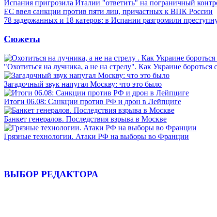
Испания пригрозила Италии "ответить" на пограничный контр
ЕС ввел санкции против пяти лиц, причастных к ВПК России
78 задержанных и 18 катеров: в Испании разгромили преступн
Сюжеты
"Охотиться на лучника, а не на стрелу". Как Украине бороться 
Загадочный звук напугал Москву: что это было
Итоги 06.08: Санкции против РФ и дрон в Лейпциге
Банкет генералов. Последствия взрыва в Москве
Грязные технологии. Атаки РФ на выборы во Франции
ВЫБОР РЕДАКТОРА