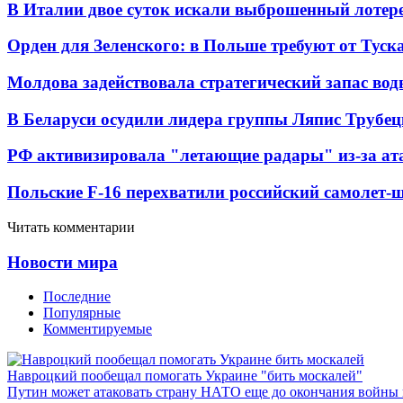
В Италии двое суток искали выброшенный лоте
Орден для Зеленского: в Польше требуют от Туск
Молдова задействовала стратегический запас вод
В Беларуси осудили лидера группы Ляпис Трубе
РФ активизировала "летающие радары" из-за а
Польские F-16 перехватили российский самолет-
Читать комментарии
Новости мира
Последние
Популярные
Комментируемые
Навроцкий пообещал помогать Украине "бить москалей"
Путин может атаковать страну НАТО еще до окончания войны