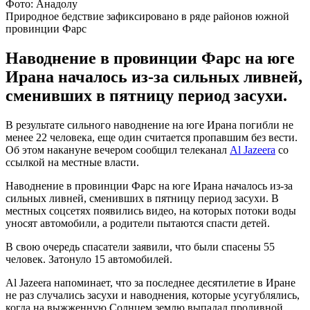
Фото: Анадолу
Природное бедствие зафиксировано в ряде районов южной
провинции Фарс
Наводнение в провинции Фарс на юге
Ирана началось из-за сильных ливней,
сменивших в пятницу период засухи.
В результате сильного наводнение на юге Ирана погибли не
менее 22 человека, еще один считается пропавшим без вести.
Об этом накануне вечером сообщил телеканал
Al Jazeera
со
ссылкой на местные власти.
Наводнение в провинции Фарс на юге Ирана началось из-за
сильных ливней, сменивших в пятницу период засухи. В
местных соцсетях появились видео, на которых потоки воды
уносят автомобили, а родители пытаются спасти детей.
В свою очередь спасатели заявили, что были спасены 55
человек. Затонуло 15 автомобилей.
Al Jazeera напоминает, что за последнее десятилетие в Иране
не раз случались засухи и наводнения, которые усугублялись,
когда на выжженную Солнцем землю выпадал проливной