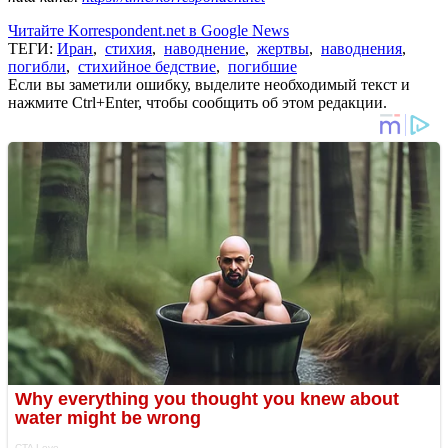
Читайте Korrespondent.net в Google News
ТЕГИ:
Иран
,
стихия
,
наводнение
,
жертвы
,
наводнения
,
погибли
,
стихийное бедствие
,
погибшие
Если вы заметили ошибку, выделите необходимый текст и
нажмите Ctrl+Enter, чтобы сообщить об этом редакции.