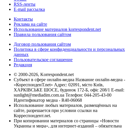
RSS-ленты
E-mail рассылка
Контакты
Реклама на сайте
Использование материалов korrespondent.net
Правила пользования сайтом
Договор пользования сайтом
Политика в сфере конфиденциальности и персональных
данных
Пользовательское соглашение
Редакция
© 2000-2026, Korrespondent.net
Субъект в сфере онлайн-медиа Название онлайн-медиа -
«КореспонденТ.net» Адрес: 02091, місто Київ,
ХАРКІВСЬКЕ ШОСЕ, будинок 172-Б, офіс 208/1 E-mail:
sunlight@mediadim.com.ua
Телефон: 044-205-43-00
Идентификатор медиа - R40-06068
Использование любых материалов, размещённых на
сайте, разрешается при условии ссылки на
Корреспондент.net.
При копировании материалов со страницы «Новости
Украины и мира», для интернет-изданий – обязательна