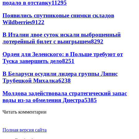
подало в отставку
11295
Появились спутниковые снимки складов
Wildberries
9122
В Италии двое суток искали выброшенный
лотерейный билет с выигрышем
8292
Орден для Зеленского: в Польше требуют от
Туска завершить дело
8251
В Беларуси осудили лидера группы Ляпис
Трубецкой Михалка
6238
Молдова задействовала стратегический запас
воды из-за обмеления Днестра
5385
Читать комментарии
Полная версия сайта