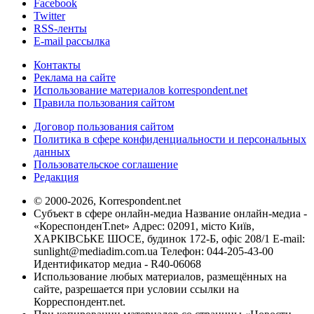
Facebook
Twitter
RSS-ленты
E-mail рассылка
Контакты
Реклама на сайте
Использование материалов korrespondent.net
Правила пользования сайтом
Договор пользования сайтом
Политика в сфере конфиденциальности и персональных
данных
Пользовательское соглашение
Редакция
© 2000-2026, Korrespondent.net
Субъект в сфере онлайн-медиа Название онлайн-медиа -
«КореспонденТ.net» Адрес: 02091, місто Київ,
ХАРКІВСЬКЕ ШОСЕ, будинок 172-Б, офіс 208/1 E-mail:
sunlight@mediadim.com.ua
Телефон: 044-205-43-00
Идентификатор медиа - R40-06068
Использование любых материалов, размещённых на
сайте, разрешается при условии ссылки на
Корреспондент.net.