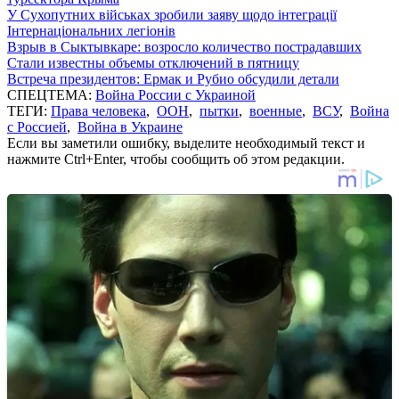
У Сухопутних військах зробили заяву щодо інтеграції
Інтернаціональних легіонів
Взрыв в Сыктывкаре: возросло количество пострадавших
Стали известны объемы отключений в пятницу
Встреча президентов: Ермак и Рубио обсудили детали
СПЕЦТЕМА:
Война России с Украиной
ТЕГИ:
Права человека
,
ООН
,
пытки
,
военные
,
ВСУ
,
Война
с Россией
,
Война в Украине
Если вы заметили ошибку, выделите необходимый текст и
нажмите Ctrl+Enter, чтобы сообщить об этом редакции.