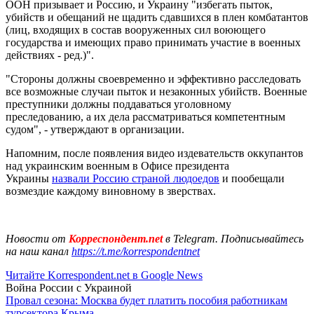
ООН призывает и Россию, и Украину "избегать пыток,
убийств и обещаний не щадить сдавшихся в плен комбатантов
(лиц, входящих в состав вооруженных сил воюющего
государства и имеющих право принимать участие в военных
действиях - ред.)".
"Стороны должны своевременно и эффективно расследовать
все возможные случаи пыток и незаконных убийств. Военные
преступники должны поддаваться уголовному
преследованию, а их дела рассматриваться компетентным
судом", - утверждают в организации.
Напомним, после появления видео издевательств оккупантов
над украинским военным в Офисе президента
Украины
назвали Россию страной людоедов
и пообещали
возмездие каждому виновному в зверствах.
Новости от
Корреспондент.net
в Telegram. Подписывайтесь
на наш канал
https://t.me/korrespondentnet
Читайте Korrespondent.net в Google News
Война России с Украиной
Провал сезона: Москва будет платить пособия работникам
турсектора Крыма