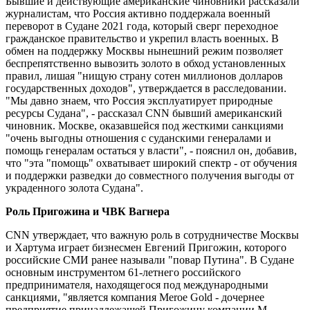
Бывшие и действующие американские чиновники рассказали
журналистам, что Россия активно поддержала военный
переворот в Судане 2021 года, который сверг переходное
гражданское правительство и укрепил власть военных. В
обмен на поддержку Москвы нынешний режим позволяет
беспрепятственно вывозить золото в обход установленных
правил, лишая "нищую страну сотен миллионов долларов
государственных доходов", утверждается в расследовании.
"Мы давно знаем, что Россия эксплуатирует природные
ресурсы Судана", - рассказал CNN бывший американский
чиновник. Москве, оказавшейся под жесткими санкциями
"очень выгодны отношения с суданскими генералами и
помощь генералам остаться у власти", - пояснил он, добавив,
что "эта "помощь" охватывает широкий спектр - от обучения
и поддержки разведки до совместного получения выгоды от
украденного золота Судана".
Роль Пригожина и ЧВК Вагнера
CNN утверждает, что важную роль в сотрудничестве Москвы
и Хартума играет бизнесмен Евгений Пригожин, которого
российские СМИ ранее называли "повар Путина". В Судане
основным инструментом 61-летнего российского
предпринимателя, находящегося под международными
санкциями, "является компания Meroe Gold - дочернее
предприятие принадлежащей Пригожину компании М-