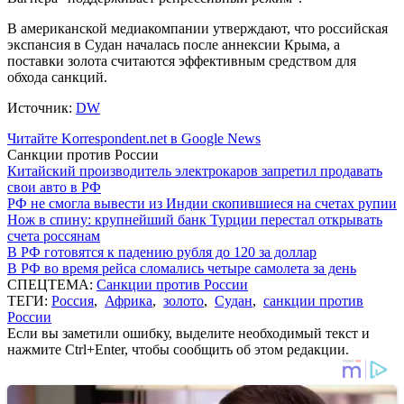
В американской медиакомпании утверждают, что российская
экспансия в Судан началась после аннексии Крыма, а
поставки золота считаются эффективным средством для
обхода санкций.
Источник:
DW
Читайте Korrespondent.net в Google News
Санкции против России
Китайский производитель электрокаров запретил продавать
свои авто в РФ
РФ не смогла вывести из Индии скопившиеся на счетах рупии
Нож в спину: крупнейший банк Турции перестал открывать
счета россянам
В РФ готовятся к падению рубля до 120 за доллар
В РФ во время рейса сломались четыре самолета за день
СПЕЦТЕМА:
Санкции против России
ТЕГИ:
Россия
,
Африка
,
золото
,
Судан
,
санкции против
России
Если вы заметили ошибку, выделите необходимый текст и
нажмите Ctrl+Enter, чтобы сообщить об этом редакции.