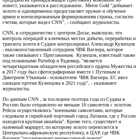
инвест, указывается в расследовании. Meroe Gold "добывает
золото и одновременно предоставляет оружие и обучение
армии и военизированным формированиям страны, согласно
счетам, которые видел CNN", - сообщают журналисты.
CNN, в сотрудничестве с центром Досье, выяснили, что
контроль операций в ключевых местах добычи, переработки и
транзита золота в Судане контролировал Александр Кузнецов
- высокопоставленный сотрудник ЧВК Вагнера, которое
также связывают с Пригожиным. Кузнецов, известный также
под позывными Ратибор и Радимир, "является
четырехкратным обладателем российского ордена Мужества и
в 2017 году был сфотографирован вместе с Путиным и
Дмитрием Уткиным - основателем ЧВК Вагнера. ЕС ввел
санкции против Кузнецова в 2021 году", - указывают
журналисты.
По данным CNN , за последние полтора года из Судана в
Россию было отправлено не меньше 16 самолетов с золотом.
Рейсы осуществлялись "военными самолетами, которые
следовали в сирийский портовый город Латакия, где у России
находится крупная авиабаза". Кроме того, существует и
наземный маршрут, по которому золото перевозится в
Центрально-африканскую республику, в ЦАР, где ЧВК
Вагнера "поддерживает репрессивный режим".