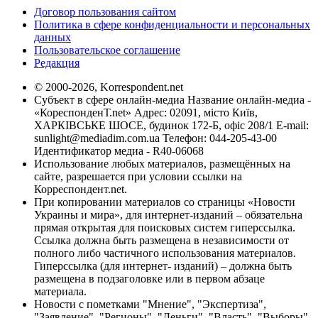
Договор пользования сайтом
Политика в сфере конфиденциальности и персональных
данных
Пользовательское соглашение
Редакция
© 2000-2026, Korrespondent.net
Субъект в сфере онлайн-медиа Название онлайн-медиа -
«КореспонденТ.net» Адрес: 02091, місто Київ,
ХАРКІВСЬКЕ ШОСЕ, будинок 172-Б, офіс 208/1 E-mail:
sunlight@mediadim.com.ua
Телефон: 044-205-43-00
Идентификатор медиа - R40-06068
Использование любых материалов, размещённых на
сайте, разрешается при условии ссылки на
Корреспондент.net.
При копировании материалов со страницы «Новости
Украины и мира», для интернет-изданий – обязательна
прямая открытая для поисковых систем гиперссылка.
Ссылка должна быть размещена в независимости от
полного либо частичного использования материалов.
Гиперссылка (для интернет- изданий) – должна быть
размещена в подзаголовке или в первом абзаце
материала.
Новости с пометками "Мнение", "Экспертиза",
"Заявление", "Регионы", "Деньги", "Власть", "Выборы",