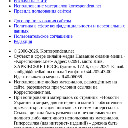
Реклама на сайте
Использование материалов korrespondent.net
Правила пользования сайтом
Договор пользования сайтом
Политика в сфере конфиденциальности и персональных
данных
Пользовательское соглашение
Редакция
© 2000-2026, Korrespondent.net
Субъект в сфере онлайн-медиа Название онлайн-медиа -
«КореспонденТ.net» Адрес: 02091, місто Київ,
ХАРКІВСЬКЕ ШОСЕ, будинок 172-Б, офіс 208/1 E-mail:
sunlight@mediadim.com.ua
Телефон: 044-205-43-00
Идентификатор медиа - R40-06068
Использование любых материалов, размещённых на
сайте, разрешается при условии ссылки на
Корреспондент.net.
При копировании материалов со страницы «Новости
Украины и мира», для интернет-изданий – обязательна
прямая открытая для поисковых систем гиперссылка.
Ссылка должна быть размещена в независимости от
полного либо частичного использования материалов.
Гиперссылка (для интернет- изданий) – должна быть