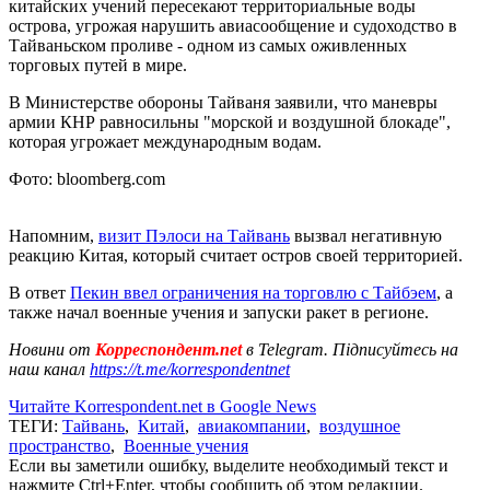
китайских учений пересекают территориальные воды
острова, угрожая нарушить авиасообщение и судоходство в
Тайваньском проливе - одном из самых оживленных
торговых путей в мире.
В Министерстве обороны Тайваня заявили, что маневры
армии КНР равносильны "морской и воздушной блокаде",
которая угрожает международным водам.
Фото: bloomberg.com
Напомним,
визит Пэлоси на Тайвань
вызвал негативную
реакцию Китая, который считает остров своей территорией.
В ответ
Пекин ввел ограничения на торговлю с Тайбэем
, а
также начал военные учения и запуски ракет в регионе.
Новини от
Корреспондент.net
в Telegram. Підписуйтесь на
наш канал
https://t.me/korrespondentnet
Читайте Korrespondent.net в Google News
ТЕГИ:
Тайвань
,
Китай
,
авиакомпании
,
воздушное
пространство
,
Военные учения
Если вы заметили ошибку, выделите необходимый текст и
нажмите Ctrl+Enter, чтобы сообщить об этом редакции.