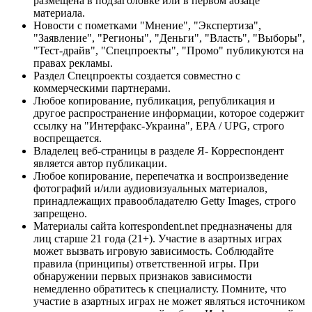
размещена в подзаголовке или в первом абзаце
материала.
Новости с пометками "Мнение", "Экспертиза",
"Заявление", "Регионы", "Деньги", "Власть", "Выборы",
"Тест-драйв", "Спецпроекты", "Промо" публикуются на
правах рекламы.
Раздел Спецпроекты создается совместно с
коммерческими партнерами.
Любое копирование, публикация, републикация и
другое распространение информации, которое содержит
ссылку на "Интерфакс-Украина", EPA / UPG, строго
воспрещается.
Владелец веб-страницы в разделе Я- Корреспондент
является автор публикации.
Любое копирование, перепечатка и воспроизведение
фотографий и/или аудиовизуальных материалов,
принадлежащих правообладателю Getty Images, строго
запрещено.
Материалы сайта korrespondent.net предназначены для
лиц старше 21 года (21+). Участие в азартных играх
может вызвать игровую зависимость. Соблюдайте
правила (принципы) ответственной игры. При
обнаружении первых признаков зависимости
немедленно обратитесь к специалисту. Помните, что
участие в азартных играх не может являться источником