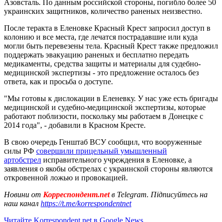
Азовсталь. По данным российской стороны, погибло более 50
украинских защитников, количество раненых неизвестно.
После теракта в Еленовке Красный Крест запросил доступ в
колонию и все места, где лечатся пострадавшие или куда
могли быть перевезены тела. Красный Крест также предложил
поддержать эвакуацию раненых и бесплатно передать
медикаменты, средства защиты и материалы для судебно-
медицинской экспертизы - это предложение осталось без
ответа, как и просьба о доступе.
"Мы готовы к дислокации в Еленевку. У нас уже есть бригады
медицинской и судебно-медицинской экспертизы, которые
работают поблизости, поскольку мы работаем в Донецке с
2014 года", - добавили в Красном Кресте.
В свою очередь Генштаб ВСУ сообщил, что вооруженные
силы РФ
совершили прицельный умышленный
артобстрел
исправительного учреждения в Еленовке, а
заявления о якобы обстрелах с украинской стороны являются
откровенной ложью и провокацией.
Новини от
Корреспондент.net
в Telegram. Підписуйтесь на
наш канал
https://t.me/korrespondentnet
Читайте Korrespondent.net в Google News