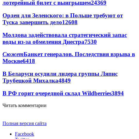
лотерейный билет с выигрышем
24369
Орден для Зеленского: в Польше требуют от
Туска завершить дело
12608
Молдова задействовала стратегический запас
воды из-за обмеления Днестра
7530
Сюжет
Банкет генералов. Последствия взрыва в
Москве
6418
В Беларуси осудили лидера группы Ляпис
Трубецкой Михалка
4849
В РФ горит очередной склад Wildberries
3894
Читать комментарии
Полная версия сайта
Facebook