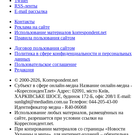
Twitter
RSS-ленты
E-mail рассылка
Контакты
Реклама на сайте
Использование материалов korrespondent.net
Правила пользования сайтом
Договор пользования сайтом
Политика в сфере конфиденциальности и персональных
данных
Пользовательское соглашение
Редакция
© 2000-2026, Korrespondent.net
Субъект в сфере онлайн-медиа Название онлайн-медиа -
«КореспонденТ.net» Адрес: 02091, місто Київ,
ХАРКІВСЬКЕ ШОСЕ, будинок 172-Б, офіс 208/1 E-mail:
sunlight@mediadim.com.ua
Телефон: 044-205-43-00
Идентификатор медиа - R40-06068
Использование любых материалов, размещённых на
сайте, разрешается при условии ссылки на
Корреспондент.net.
При копировании материалов со страницы «Новости
Украины и мира», для интернет-изданий – обязательна