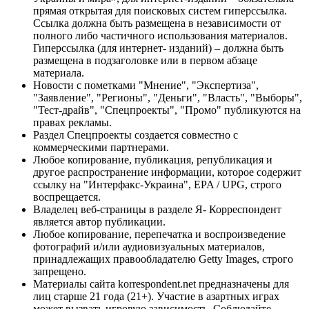
прямая открытая для поисковых систем гиперссылка.
Ссылка должна быть размещена в независимости от
полного либо частичного использования материалов.
Гиперссылка (для интернет- изданий) – должна быть
размещена в подзаголовке или в первом абзаце
материала.
Новости с пометками "Мнение", "Экспертиза",
"Заявление", "Регионы", "Деньги", "Власть", "Выборы",
"Тест-драйв", "Спецпроекты", "Промо" публикуются на
правах рекламы.
Раздел Спецпроекты создается совместно с
коммерческими партнерами.
Любое копирование, публикация, републикация и
другое распространение информации, которое содержит
ссылку на "Интерфакс-Украина", EPA / UPG, строго
воспрещается.
Владелец веб-страницы в разделе Я- Корреспондент
является автор публикации.
Любое копирование, перепечатка и воспроизведение
фотографий и/или аудиовизуальных материалов,
принадлежащих правообладателю Getty Images, строго
запрещено.
Материалы сайта korrespondent.net предназначены для
лиц старше 21 года (21+). Участие в азартных играх
может вызвать игровую зависимость. Соблюдайте