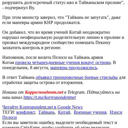
разрушить долгосрочный статус-кво в Тайваньском проливе",
- подчеркнул Ву.
При этом министр заверил, что "Тайвань не запугать", даже
если маневры армии КНР продолжатся.
Он добавил, что во время учений Китай неоднократно
нарушал неофициальную разделительную линию в проливе и
призвал международное сообщество помешать Пекину
захватить контроль в регионе.
Напомним, после визита Пелоси на Тайвань армия
Китая
провела четырехдневные учения вокруг острова
. В
понедельник, 8 августа,
маневры продолжились
.
В ответ Тайвань
объявил тренировочные боевые стрельбы
для
отработки защиты острова от вторжения.
Новини от
Корреспондент.net
в Telegram. Підписуйтесь на
наш канал
https://t.me/korrespondentnet
Читайте Korrespondent.net в Google News
ТЕГИ:
конфликт
,
Тайвань
,
Китай
,
Военные учения
,
Нэнси
Пелоси
Если вы заметили ошибку, выделите необходимый текст и
нажмите Ctrl+Enter, чтобы сообщить об этом редакции.