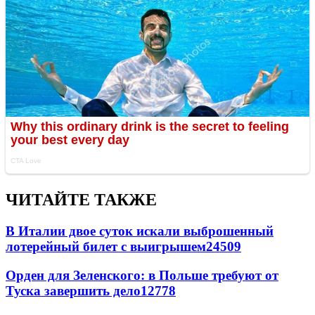
ЧИТАЙТЕ ТАКЖЕ
В Италии двое суток искали выброшенный
лотерейный билет с выигрышем
24509
Орден для Зеленского: в Польше требуют от
Туска завершить дело
12778