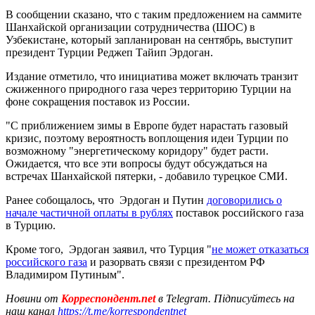
В сообщении сказано, что с таким предложением на саммите
Шанхайской организации сотрудничества (ШОС) в
Узбекистане, который запланирован на сентябрь, выступит
президент Турции Реджеп Тайип Эрдоган.
Издание отметило, что инициатива может включать транзит
сжиженного природного газа через территорию Турции на
фоне сокращения поставок из России.
"С приближением зимы в Европе будет нарастать газовый
кризис, поэтому вероятность воплощения идеи Турции по
возможному "энергетическому коридору" будет расти.
Ожидается, что все эти вопросы будут обсуждаться на
встречах Шанхайской пятерки, - добавило турецкое СМИ.
Ранее собощалось, что Эрдоган и Путин
договорились о
начале частичной оплаты в рублях
поставок российского газа
в Турцию.
Кроме того, Эрдоган заявил, что Турция "
не может отказаться
российского газа
и разорвать связи с президентом РФ
Владимиром Путиным".
Новини от
Корреспондент.net
в Telegram. Підписуйтесь на
наш канал
https://t.me/korrespondentnet