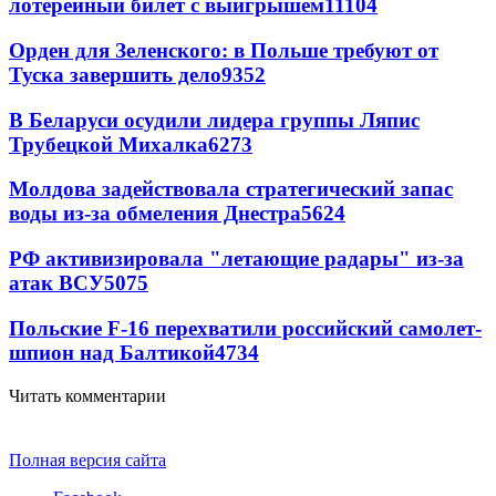
лотерейный билет с выигрышем
11104
Орден для Зеленского: в Польше требуют от
Туска завершить дело
9352
В Беларуси осудили лидера группы Ляпис
Трубецкой Михалка
6273
Молдова задействовала стратегический запас
воды из-за обмеления Днестра
5624
РФ активизировала "летающие радары" из-за
атак ВСУ
5075
Польские F-16 перехватили российский самолет-
шпион над Балтикой
4734
Читать комментарии
Полная версия сайта