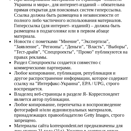
Украины и мира», для интернет-изданий – обязательна
прямая открытая для поисковых систем гиперссылка.
Ссылка должна быть размещена в независимости от
полного либо частичного использования материалов.
Гиперссылка (для интернет- изданий) – должна быть
размещена в подзаголовке или в первом абзаце
материала.
Новости с пометками "Мнение", "Экспертиза",
"Заявление", "Регионы", "Деньги", "Власть", "Выборы",
"Тест-драйв", "Спецпроекты", "Промо" публикуются на
правах рекламы.
Раздел Спецпроекты создается совместно с
коммерческими партнерами.
Любое копирование, публикация, републикация и
другое распространение информации, которое содержит
ссылку на "Интерфакс-Украина", EPA / UPG, строго
воспрещается.
Владелец веб-страницы в разделе Я- Корреспондент
является автор публикации.
Любое копирование, перепечатка и воспроизведение
фотографий и/или аудиовизуальных материалов,
принадлежащих правообладателю Getty Images, строго
запрещено.
Материалы сайта korrespondent.net предназначены для
лиц старше 21 года (21+). Участие в азартных играх