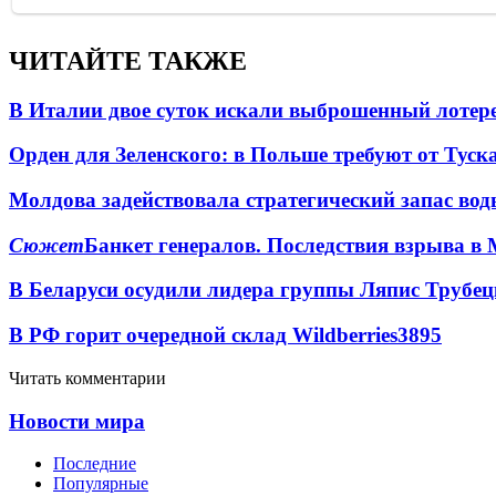
ЧИТАЙТЕ ТАКЖЕ
В Италии двое суток искали выброшенный лоте
Орден для Зеленского: в Польше требуют от Туск
Молдова задействовала стратегический запас вод
Сюжет
Банкет генералов. Последствия взрыва в 
В Беларуси осудили лидера группы Ляпис Трубе
В РФ горит очередной склад Wildberries
3895
Читать комментарии
Новости мира
Последние
Популярные