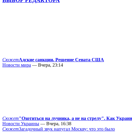
ВЫБОР РЕДАКТОРА
Сюжет
Адские санкции. Решение Сената США
Новости мира
— Вчера, 23:14
Сюжет
"Охотиться на лучника, а не на стрелу". Как Украи
Новости Украины
— Вчера, 16:38
Сюжет
Загадочный звук напугал Москву: что это было