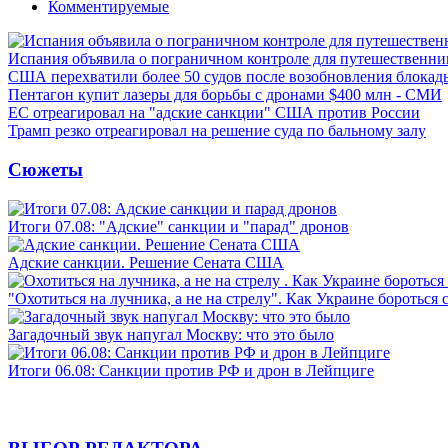
Комментируемые
Испания объявила о пограничном контроле для путешественни
США перехватили более 50 судов после возобновления блокад
Пентагон купит лазеры для борьбы с дронами $400 млн - СМИ
ЕС отреагировал на "адские санкции" США против России
Трамп резко отреагировал на решение суда по бальному залу
Сюжеты
Итоги 07.08: "Адские" санкции и "парад" дронов
Адские санкции. Решение Сената США
"Охотиться на лучника, а не на стрелу". Как Украине бороться 
Загадочный звук напугал Москву: что это было
Итоги 06.08: Санкции против РФ и дрон в Лейпциге