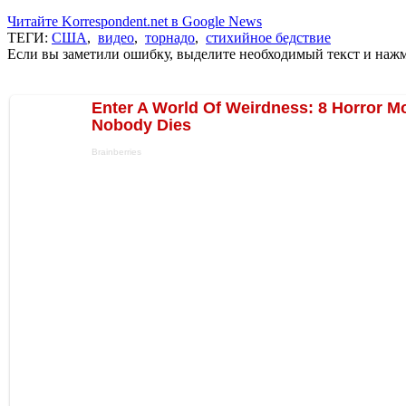
Читайте Korrespondent.net в Google News
ТЕГИ:
США
,
видео
,
торнадо
,
стихийное бедствие
Если вы заметили ошибку, выделите необходимый текст и нажми