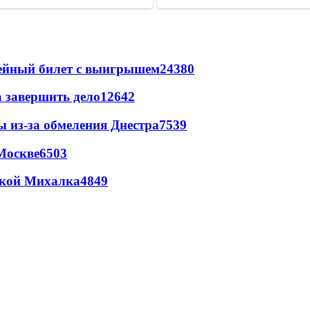
рейный билет с выигрышем
24380
а завершить дело
12642
ы из-за обмеления Днестра
7539
Москве
6503
цкой Михалка
4849