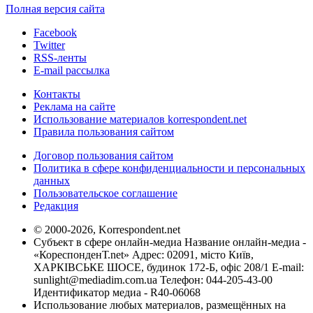
Полная версия сайта
Facebook
Twitter
RSS-ленты
E-mail рассылка
Контакты
Реклама на сайте
Использование материалов korrespondent.net
Правила пользования сайтом
Договор пользования сайтом
Политика в сфере конфиденциальности и персональных
данных
Пользовательское соглашение
Редакция
© 2000-2026, Korrespondent.net
Субъект в сфере онлайн-медиа Название онлайн-медиа -
«КореспонденТ.net» Адрес: 02091, місто Київ,
ХАРКІВСЬКЕ ШОСЕ, будинок 172-Б, офіс 208/1 E-mail:
sunlight@mediadim.com.ua
Телефон: 044-205-43-00
Идентификатор медиа - R40-06068
Использование любых материалов, размещённых на