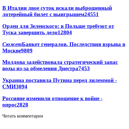
В Италии двое суток искали выброшенный
лотерейный билет с выигрышем
24551
Орден для Зеленского: в Польше требуют от
Туска завершить дело
12804
Сюжет
Банкет генералов. Последствия взрыва в
Москве
9809
Молдова задействовала стратегический запас
воды из-за обмеления Днестра
7453
Украина поставила Путина перед дилеммой -
СМИ
3094
Россияне изменили отношение к войне -
опрос
2828
Читать комментарии