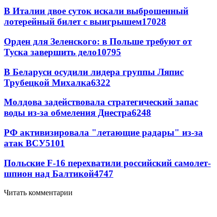
В Италии двое суток искали выброшенный
лотерейный билет с выигрышем
17028
Орден для Зеленского: в Польше требуют от
Туска завершить дело
10795
В Беларуси осудили лидера группы Ляпис
Трубецкой Михалка
6322
Молдова задействовала стратегический запас
воды из-за обмеления Днестра
6248
РФ активизировала "летающие радары" из-за
атак ВСУ
5101
Польские F-16 перехватили российский самолет-
шпион над Балтикой
4747
Читать комментарии