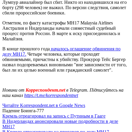
Лумпур авиалайнер был сбит. Никто из находившихся на его
борту (298 человек) не выжил. По версии следствия, самолет
сбили пророссийские боевики.
Отметим, по факту катастрофы MH17 Malaysia Airlines
Австралия и Нидерланды начали совместный судебный
процесс против России. В марте к иску присоединилась и
Малайзия.
В конце прошлого года
началось оглашение обвинения по
делу МН17.
Четыре человека, которые проходят
обвиняемыми, причастны к убийству. Прокурор Тейс Бергер
назвал подозреваемых виновными "вне зависимости от того,
был ли их целью военный или гражданский самолет".
Новини от
Корреспондент.net
в Telegram. Підписуйтесь на
наш канал
https://t.me/korrespondentnet
Читайте Korrespondent.net в Google News
Падение Боинга-777
Кремль отреагировал на запись с Путиным в Гааге
В Нидерландах анонсировали новые подробности в деле
MH17
В Кремле отреагировали на приговор по делу МН17