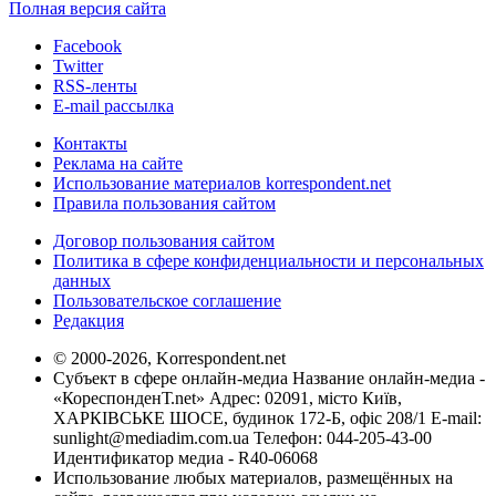
Полная версия сайта
Facebook
Twitter
RSS-ленты
E-mail рассылка
Контакты
Реклама на сайте
Использование материалов korrespondent.net
Правила пользования сайтом
Договор пользования сайтом
Политика в сфере конфиденциальности и персональных
данных
Пользовательское соглашение
Редакция
© 2000-2026, Korrespondent.net
Субъект в сфере онлайн-медиа Название онлайн-медиа -
«КореспонденТ.net» Адрес: 02091, місто Київ,
ХАРКІВСЬКЕ ШОСЕ, будинок 172-Б, офіс 208/1 E-mail:
sunlight@mediadim.com.ua
Телефон: 044-205-43-00
Идентификатор медиа - R40-06068
Использование любых материалов, размещённых на