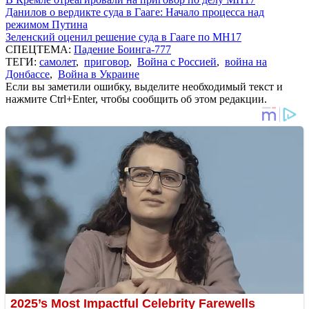
Данилов о вердикте суда в Гааге: Начало процесса над
режимом Путина
Зеленский оценил решение суда в Гааге по MH17
СПЕЦТЕМА:
Падение Боинга-777
ТЕГИ:
самолет
,
приговор
,
Война с Россией
,
война на
Донбассе
,
Война в Украине
Если вы заметили ошибку, выделите необходимый текст и
нажмите Ctrl+Enter, чтобы сообщить об этом редакции.