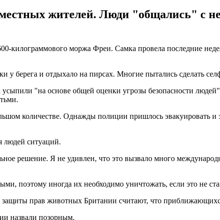
естных жителей. Люди "общались" с ней
 600-килограммового моржа Фреи. Самка провела последние неде
ки у берега и отдыхало на пирсах. Многие пытались сделать сел
 усыпили "на основе общей оценки угрозы безопасности людей"
тьми.
льшом количестве. Однажды полиции пришлось эвакуировать и за
я людей ситуаций.
ьное решение. Я не удивлен, что это вызвало много междунаро
ыми, поэтому иногда их необходимо уничтожать, если это не ст
е защиты прав животных Британии считают, что приближающихся
ии назвали позорным.