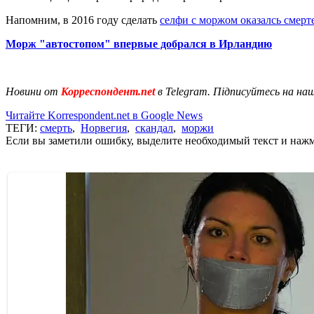
Напомним, в 2016 году сделать
селфи с моржом оказалсь смер
Морж "автостопом" впервые добрался в Ирландию
Новини от
Корреспондент.net
в Telegram. Підписуйтесь на на
Читайте Korrespondent.net в Google News
ТЕГИ:
смерть
,
Норвегия
,
скандал
,
моржи
Если вы заметили ошибку, выделите необходимый текст и нажми