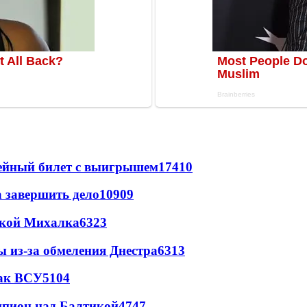
рейный билет с выигрышем
17410
а завершить дело
10909
цкой Михалка
6323
ы из-за обмеления Днестра
6313
так ВСУ
5104
шпион над Балтикой
4747