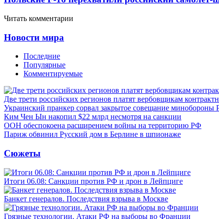
Читать комментарии
Новости мира
Последние
Популярные
Комментируемые
Две трети российских регионов платят вербовщикам контракт
Украинский пранкер сорвал закрытое совещание минобороны
Ким Чен Ын накопил $22 млрд несмотря на санкции
ООН обеспокоена расширением войны на территорию РФ
Париж обвинил Русский дом в Берлине в шпионаже
Сюжеты
Итоги 06.08: Санкции против РФ и дрон в Лейпциге
Банкет генералов. Последствия взрыва в Москве
Грязные технологии. Атаки РФ на выборы во Франции