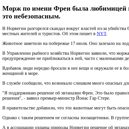
Морж по имени Фреи была любимицей м
это небезопасным.
В Норвегии разгорелся скандал вокруг властей из-за убийства
местных жителей и туристов. Об этом пишет в
NYT
.
Животное заметили на побережье 17 июля. Оно залезало на лод
В Управлении рыбного хозяйства Норвегии заявили, что моржа
предупреждение не приближаться к ней, часто с маленькими де
Вдобавок люди нередко бросали в нее вещи и окружали ее в бо
женщиной в море.
В службе сообщили, что возникало слишком много опасных дл
"Я поддерживаю решение об эвтаназии Фреи. Это было правил
решения", - заявил премьер-министр Йонас Гар Стере.
В правительстве добавили, что эти животные могут быть опасн
Однако с таким решением не согласны зоозащитники. В групп
А в ассоциации охраны природы Норвегии решение об эвтаназ