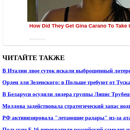
ЧИТАЙТЕ ТАКЖЕ
В Италии двое суток искали выброшенный лоте
Орден для Зеленского: в Польше требуют от Туск
В Беларуси осудили лидера группы Ляпис Трубе
Молдова задействовала стратегический запас вод
РФ активизировала "летающие радары" из-за а
Польские F-16 перехватили российский самолет-