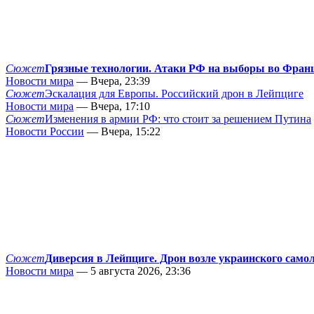
Сюжет
Грязные технологии. Атаки РФ на выборы во Фран
Новости мира
— Вчера, 23:39
Сюжет
Эскалация для Европы. Российский дрон в Лейпциге
Новости мира
— Вчера, 17:10
Сюжет
Изменения в армии РФ: что стоит за решением Путина
Новости России
— Вчера, 15:22
Сюжет
Диверсия в Лейпциге. Дрон возле украинского само
Новости мира
— 5 августа 2026, 23:36