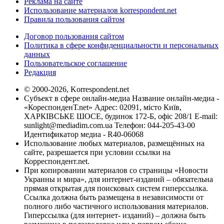
Реклама на сайте
Использование материалов korrespondent.net
Правила пользования сайтом
Договор пользования сайтом
Политика в сфере конфиденциальности и персональных
данных
Пользовательское соглашение
Редакция
© 2000-2026, Korrespondent.net
Субъект в сфере онлайн-медиа Название онлайн-медиа -
«КореспонденТ.net» Адрес: 02091, місто Київ,
ХАРКІВСЬКЕ ШОСЕ, будинок 172-Б, офіс 208/1 E-mail:
sunlight@mediadim.com.ua
Телефон: 044-205-43-00
Идентификатор медиа - R40-06068
Использование любых материалов, размещённых на
сайте, разрешается при условии ссылки на
Корреспондент.net.
При копировании материалов со страницы «Новости
Украины и мира», для интернет-изданий – обязательна
прямая открытая для поисковых систем гиперссылка.
Ссылка должна быть размещена в независимости от
полного либо частичного использования материалов.
Гиперссылка (для интернет- изданий) – должна быть