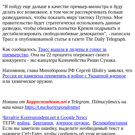
"Я пойду еще дальше в качестве премьер-министра и буду
делать все возможное, в том числе рассекречивать больше
разведданных, чтобы показать миру тактику Путина. Мое
правительство будет стратегически использовать данные
разведки, чтобы обнажить попытки Кремля подрывать и
дестабилизировать свободолюбивые демократии", - написала
Трасс в опубликованной статье в газете The Daily Telegraph.
Как сообщалось,
Трасс вышла в лидеры в гонке за
премьерство
. Она на 22 процента опережает своего
конкурента - экс-канцлера Казначейства Риши Сунака.
Напомним, глава Минобороны РФ Сергей Шойгу заявлял, что
Россия не намерена применять в войне с Украиной ядерное
или химическое оружие.
Новини от
Корреспондент.net
в Telegram. Підписуйтесь на
наш канал
https://t.me/korrespondentnet
Читайте Korrespondent.net в Google News
ТЕГИ:
война
,
Британия
,
ядерное оружие
,
Великобритания
Если вы заметили ошибку, выделите необходимый текст и
нажмите Ctrl+Enter, чтобы сообщить об этом редакции.