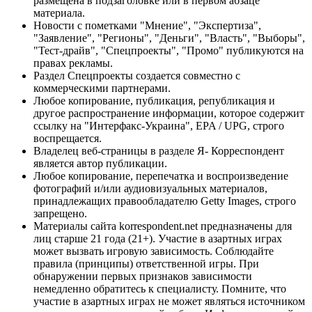
размещена в подзаголовке или в первом абзаце
материала.
Новости с пометками "Мнение", "Экспертиза",
"Заявление", "Регионы", "Деньги", "Власть", "Выборы",
"Тест-драйв", "Спецпроекты", "Промо" публикуются на
правах рекламы.
Раздел Спецпроекты создается совместно с
коммерческими партнерами.
Любое копирование, публикация, републикация и
другое распространение информации, которое содержит
ссылку на "Интерфакс-Украина", EPA / UPG, строго
воспрещается.
Владелец веб-страницы в разделе Я- Корреспондент
является автор публикации.
Любое копирование, перепечатка и воспроизведение
фотографий и/или аудиовизуальных материалов,
принадлежащих правообладателю Getty Images, строго
запрещено.
Материалы сайта korrespondent.net предназначены для
лиц старше 21 года (21+). Участие в азартных играх
может вызвать игровую зависимость. Соблюдайте
правила (принципы) ответственной игры. При
обнаружении первых признаков зависимости
немедленно обратитесь к специалисту. Помните, что
участие в азартных играх не может являться источником