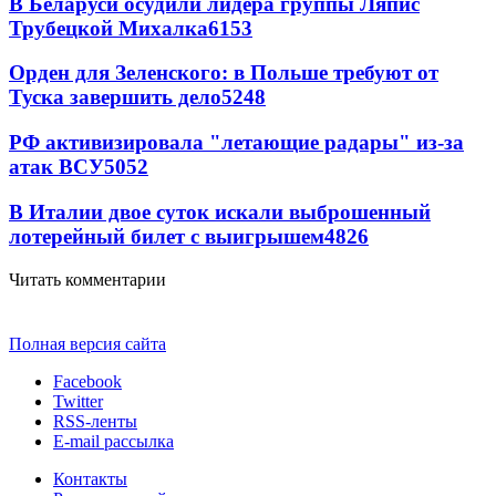
В Беларуси осудили лидера группы Ляпис
Трубецкой Михалка
6153
Орден для Зеленского: в Польше требуют от
Туска завершить дело
5248
РФ активизировала "летающие радары" из-за
атак ВСУ
5052
В Италии двое суток искали выброшенный
лотерейный билет с выигрышем
4826
Читать комментарии
Полная версия сайта
Facebook
Twitter
RSS-ленты
E-mail рассылка
Контакты