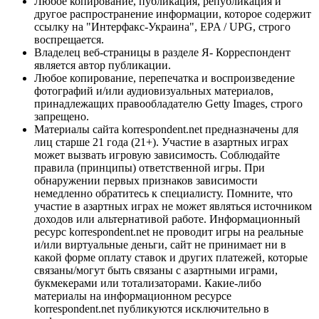
Любое копирование, публикация, републикация и
другое распространение информации, которое содержит
ссылку на "Интерфакс-Украина", EPA / UPG, строго
воспрещается.
Владелец веб-страницы в разделе Я- Корреспондент
является автор публикации.
Любое копирование, перепечатка и воспроизведение
фотографий и/или аудиовизуальных материалов,
принадлежащих правообладателю Getty Images, строго
запрещено.
Материалы сайта korrespondent.net предназначены для
лиц старше 21 года (21+). Участие в азартных играх
может вызвать игровую зависимость. Соблюдайте
правила (принципы) ответственной игры. При
обнаружении первых признаков зависимости
немедленно обратитесь к специалисту. Помните, что
участие в азартных играх не может являться источником
доходов или альтернативой работе. Информационный
ресурс korrespondent.net не проводит игры на реальные
и/или виртуальные деньги, сайт не принимает ни в
какой форме оплату ставок и других платежей, которые
связаны/могут быть связаны с азартными играми,
букмекерами или тотализаторами. Какие-либо
материалы на информационном ресурсе
korrespondent.net публикуются исключительно в