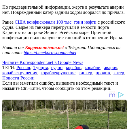
По предварительной информации, жертв в результате аварии
нет. Поврежденный катер задним ходом добрался до причала.
Ранее
США конфисковали 100 тыс. тонн нефти
с российского
судна. Сырье из танкера перегрузили в емкости порта
Каристос на острове Эвия в Эгейском море. Причиной
конфискации стало нарушение санкций в отношении Ирана.
Новини от
Корреспондент.net
в Telegram. Підписуйтесь на
наш канал
https://t.me/korrespondentnet
Читайте Korrespondent.net в Google News
ТЕГИ:
Россия
,
Турция
,
судно
,
корабль
,
корабли
,
авария
,
кораблекрушения
,
кораблекрушение
,
танкер
,
пролив
,
катер
,
Новости России
Если вы заметили ошибку, выделите необходимый текст и
нажмите Ctrl+Enter, чтобы сообщить об этом редакции.