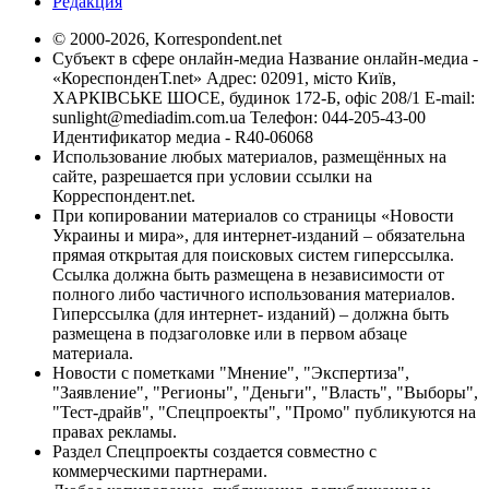
Редакция
© 2000-2026, Korrespondent.net
Субъект в сфере онлайн-медиа Название онлайн-медиа -
«КореспонденТ.net» Адрес: 02091, місто Київ,
ХАРКІВСЬКЕ ШОСЕ, будинок 172-Б, офіс 208/1 E-mail:
sunlight@mediadim.com.ua
Телефон: 044-205-43-00
Идентификатор медиа - R40-06068
Использование любых материалов, размещённых на
сайте, разрешается при условии ссылки на
Корреспондент.net.
При копировании материалов со страницы «Новости
Украины и мира», для интернет-изданий – обязательна
прямая открытая для поисковых систем гиперссылка.
Ссылка должна быть размещена в независимости от
полного либо частичного использования материалов.
Гиперссылка (для интернет- изданий) – должна быть
размещена в подзаголовке или в первом абзаце
материала.
Новости с пометками "Мнение", "Экспертиза",
"Заявление", "Регионы", "Деньги", "Власть", "Выборы",
"Тест-драйв", "Спецпроекты", "Промо" публикуются на
правах рекламы.
Раздел Спецпроекты создается совместно с
коммерческими партнерами.