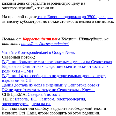
каждый день определять европейскую цену на
электроэнергию", - заявил он.
На прошлой неделе
газ в Европе подорожал до 3500 долларов
за тысячу кубометров, но позже стоимость немного снизилась.
Новини от
Корреспондент.net
в Telegram. Підписуйтесь на
наш канал
https://t.me/korrespondentnet
Читайте Korrespondent.net в Google News
Северный поток-2
В Дании больше не считают опасными утечки на Севпотоках
Взрывы на Севпотоках: следствие скептически относится к
роли яхты - СМИ
В Дании 14 раз сообщали о подозрительных дронах перед
взрывами на СП
Дания достала из моря найденный у Севпотока объект
РФ не даст "замотать" тему по Севпотокам - Кремль
СПЕЦТЕМА:
Северный поток-2
ТЕГИ:
Европа
,
ЕС
,
Газпром
,
электроэнергия
,
энергоресурсы
,
цена на газ
Если вы заметили ошибку, выделите необходимый текст и
нажмите Ctrl+Enter, чтобы сообщить об этом редакции.