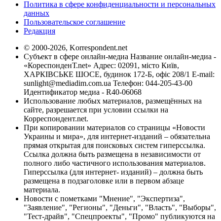
Политика в сфере конфиденциальности и персональных
данных
Пользовательское соглашение
Редакция
© 2000-2026, Korrespondent.net
Субъект в сфере онлайн-медиа Название онлайн-медиа -
«КореспонденТ.net» Адрес: 02091, місто Київ,
ХАРКІВСЬКЕ ШОСЕ, будинок 172-Б, офіс 208/1 E-mail:
sunlight@mediadim.com.ua
Телефон: 044-205-43-00
Идентификатор медиа - R40-06068
Использование любых материалов, размещённых на
сайте, разрешается при условии ссылки на
Корреспондент.net.
При копировании материалов со страницы «Новости
Украины и мира», для интернет-изданий – обязательна
прямая открытая для поисковых систем гиперссылка.
Ссылка должна быть размещена в независимости от
полного либо частичного использования материалов.
Гиперссылка (для интернет- изданий) – должна быть
размещена в подзаголовке или в первом абзаце
материала.
Новости с пометками "Мнение", "Экспертиза",
"Заявление", "Регионы", "Деньги", "Власть", "Выборы",
"Тест-драйв", "Спецпроекты", "Промо" публикуются на