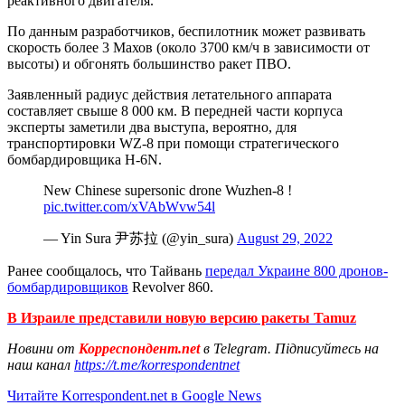
реактивного двигателя.
По данным разработчиков, беспилотник может развивать
скорость более 3 Махов (около 3700 км/ч в зависимости от
высоты) и обгонять большинство ракет ПВО.
Заявленный радиус действия летательного аппарата
составляет свыше 8 000 км. В передней части корпуса
эксперты заметили два выступа, вероятно, для
транспортировки WZ-8 при помощи стратегического
бомбардировщика H-6N.
New Chinese supersonic drone Wuzhen-8 !
pic.twitter.com/xVAbWvw54l
— Yin Sura 尹苏拉 (@yin_sura)
August 29, 2022
Ранее сообщалось, что Тайвань
передал Украине 800 дронов-
бомбардировщиков
Revolver 860.
В Израиле представили новую версию ракеты Tamuz
Новини от
Корреспондент.net
в Telegram. Підписуйтесь на
наш канал
https://t.me/korrespondentnet
Читайте Korrespondent.net в Google News