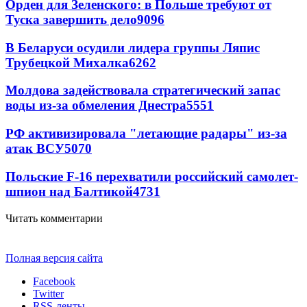
Орден для Зеленского: в Польше требуют от
Туска завершить дело
9096
В Беларуси осудили лидера группы Ляпис
Трубецкой Михалка
6262
Молдова задействовала стратегический запас
воды из-за обмеления Днестра
5551
РФ активизировала "летающие радары" из-за
атак ВСУ
5070
Польские F-16 перехватили российский самолет-
шпион над Балтикой
4731
Читать комментарии
Полная версия сайта
Facebook
Twitter
RSS-ленты