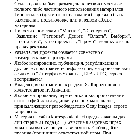
Ссылка должна быть размещена в независимости от
полного либо частичного использования материалов.
Гиперссылка (для интернет- изданий) – должна быть
размещена в подзаголовке или в первом абзаце
материала.
Новости с пометками "Мнение", "Экспертиза",
"Заявление", "Регионы", "Деньги", "Власть", "Выборы",
"Тест-драйв", "Спецпроекты", "Промо" публикуются на
правах рекламы.
Раздел Спецпроекты создается совместно с
коммерческими партнерами.
Любое копирование, публикация, републикация и
другое распространение информации, которое содержит
ссылку на "Интерфакс-Украина", EPA / UPG, строго
воспрещается.
Владелец веб-страницы в разделе Я- Корреспондент
является автор публикации.
Любое копирование, перепечатка и воспроизведение
фотографий и/или аудиовизуальных материалов,
принадлежащих правообладателю Getty Images, строго
запрещено.
Материалы сайта korrespondent.net предназначены для
лиц старше 21 года (21+). Участие в азартных играх
может вызвать игровую зависимость. Соблюдайте
правила (принципы) ответственной игры. При