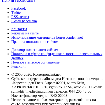
Полная версия сайта
Facebook
Twitter
RSS-ленты
E-mail рассылка
Контакты
Реклама на сайте
Использование материалов korrespondent.net
Правила пользования сайтом
Договор пользования сайтом
Политика в сфере конфиденциальности и персональных
данных
Пользовательское соглашение
Редакция
© 2000-2026, Korrespondent.net
Субъект в сфере онлайн-медиа Название онлайн-медиа -
«КореспонденТ.net» Адрес: 02091, місто Київ,
ХАРКІВСЬКЕ ШОСЕ, будинок 172-Б, офіс 208/1 E-mail:
sunlight@mediadim.com.ua
Телефон: 044-205-43-00
Идентификатор медиа - R40-06068
Использование любых материалов, размещённых на
сайте, разрешается при условии ссылки на