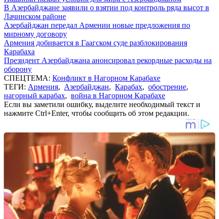
В Азербайджане заявили о взятии под контроль ряда высот в
Лачинском районе
Азербайджан передал Армении новые предложения по
мирному договору
Армения добивается в Гаагском суде разблокирования
Карабаха
Президент Азербайджана анонсировал рекордные расходы на
оборону
СПЕЦТЕМА:
Конфликт в Нагорном Карабахе
ТЕГИ:
Армения
,
Азербайджан
,
Карабах
,
обострение
,
нагорный карабах
,
война в Нагорном Карабахе
Если вы заметили ошибку, выделите необходимый текст и
нажмите Ctrl+Enter, чтобы сообщить об этом редакции.