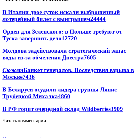
В Италии двое суток искали выброшенный
лотерейный билет с выигрышем
24444
Орден для Зеленского: в Польше требуют от
Туска завершить дело
12720
Молдова задействовала стратегический запас
воды из-за обмеления Днестра
7605
Сюжет
Банкет генералов. Последствия взрыва в
Москве
7436
В Беларуси осудили лидера группы Ляпис
Трубецкой Михалка
4860
В РФ горит очередной склад Wildberries
3909
Читать комментарии