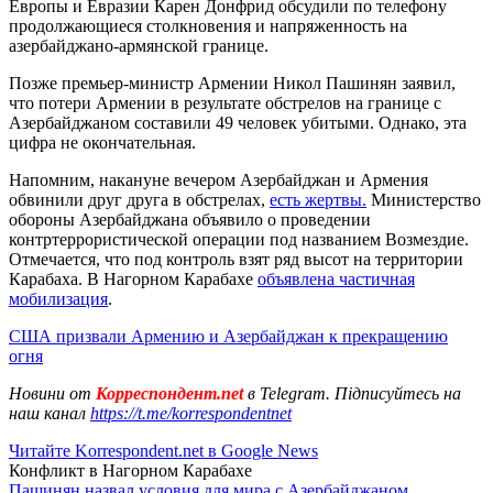
Европы и Евразии Карен Донфрид обсудили по телефону
продолжающиеся столкновения и напряженность на
азербайджано-армянской границе.
Позже премьер-министр Армении Никол Пашинян заявил,
что потери Армении в результате обстрелов на границе с
Азербайджаном составили 49 человек убитыми. Однако, эта
цифра не окончательная.
Напомним, накануне вечером Азербайджан и Армения
обвинили друг друга в обстрелах,
есть жертвы.
Министерство
обороны Азербайджана объявило о проведении
контртеррористической операции под названием Возмездие.
Отмечается, что под контроль взят ряд высот на территории
Карабаха. В Нагорном Карабахе
объявлена частичная
мобилизация
.
США призвали Армению и Азербайджан к прекращению
огня
Новини от
Корреспондент.net
в Telegram. Підписуйтесь на
наш канал
https://t.me/korrespondentnet
Читайте Korrespondent.net в Google News
Конфликт в Нагорном Карабахе
Пашинян назвал условия для мира с Азербайджаном