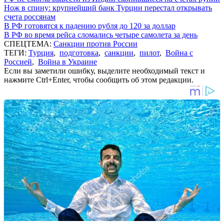
Нож в спину: крупнейший банк Турции перестал открывать
счета россянам
В РФ готовятся к падению рубля до 120 за доллар
В РФ во время рейса сломались четыре самолета за день
СПЕЦТЕМА:
Санкции против России
ТЕГИ:
Турция
,
подготовка
,
санкции
,
пилот
,
Война с
Россией
,
Война в Украине
Если вы заметили ошибку, выделите необходимый текст и
нажмите Ctrl+Enter, чтобы сообщить об этом редакции.