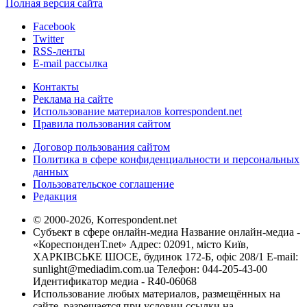
Полная версия сайта
Facebook
Twitter
RSS-ленты
E-mail рассылка
Контакты
Реклама на сайте
Использование материалов korrespondent.net
Правила пользования сайтом
Договор пользования сайтом
Политика в сфере конфиденциальности и персональных
данных
Пользовательское соглашение
Редакция
© 2000-2026, Korrespondent.net
Субъект в сфере онлайн-медиа Название онлайн-медиа -
«КореспонденТ.net» Адрес: 02091, місто Київ,
ХАРКІВСЬКЕ ШОСЕ, будинок 172-Б, офіс 208/1 E-mail:
sunlight@mediadim.com.ua
Телефон: 044-205-43-00
Идентификатор медиа - R40-06068
Использование любых материалов, размещённых на
сайте, разрешается при условии ссылки на