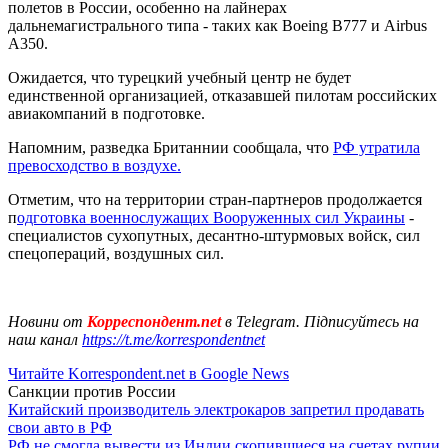
полетов в России, особенно на лайнерах
дальнемагистрального типа - таких как Boeing B777 и Airbus
A350.
Ожидается, что турецкий учебный центр не будет
единственной организацией, отказавшей пилотам российских
авиакомпаний в подготовке.
Напомним, разведка Британнии сообщала, что
РФ утратила
превосходство в воздухе.
Отметим, что на территории стран-партнеров продолжается
п
одготовка военнослужащих Вооруженных сил Украины
-
специалистов сухопутных, десантно-штурмовых войск, сил
спецопераций, воздушных сил.
Новини от
Корреспондент.net
в Telegram. Підписуйтесь на
наш канал
https://t.me/korrespondentnet
Читайте Korrespondent.net в Google News
Санкции против России
Китайский производитель электрокаров запретил продавать
свои авто в РФ
РФ не смогла вывести из Индии скопившиеся на счетах рупии