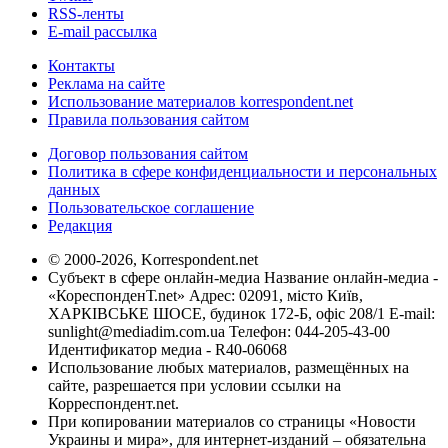
RSS-ленты
E-mail рассылка
Контакты
Реклама на сайте
Использование материалов korrespondent.net
Правила пользования сайтом
Договор пользования сайтом
Политика в сфере конфиденциальности и персональных
данных
Пользовательское соглашение
Редакция
© 2000-2026, Korrespondent.net
Субъект в сфере онлайн-медиа Название онлайн-медиа -
«КореспонденТ.net» Адрес: 02091, місто Київ,
ХАРКІВСЬКЕ ШОСЕ, будинок 172-Б, офіс 208/1 E-mail:
sunlight@mediadim.com.ua
Телефон: 044-205-43-00
Идентификатор медиа - R40-06068
Использование любых материалов, размещённых на
сайте, разрешается при условии ссылки на
Корреспондент.net.
При копировании материалов со страницы «Новости
Украины и мира», для интернет-изданий – обязательна