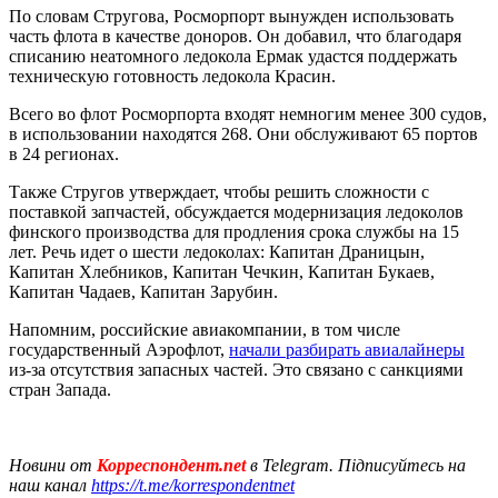
По словам Стругова, Росморпорт вынужден использовать
часть флота в качестве доноров. Он добавил, что благодаря
списанию неатомного ледокола Ермак удастся поддержать
техническую готовность ледокола Красин.
Всего во флот Росморпорта входят немногим менее 300 судов,
в использовании находятся 268. Они обслуживают 65 портов
в 24 регионах.
Также Стругов утверждает, чтобы решить сложности с
поставкой запчастей, обсуждается модернизация ледоколов
финского производства для продления срока службы на 15
лет. Речь идет о шести ледоколах: Капитан Драницын,
Капитан Хлебников, Капитан Чечкин, Капитан Букаев,
Капитан Чадаев, Капитан Зарубин.
Напомним, российские авиакомпании, в том числе
государственный Аэрофлот,
начали разбирать авиалайнеры
из-за отсутствия запасных частей. Это связано с санкциями
стран Запада.
Новини от
Корреспондент.net
в Telegram. Підписуйтесь на
наш канал
https://t.me/korrespondentnet