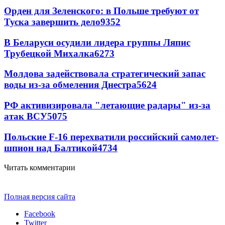
Орден для Зеленского: в Польше требуют от
Туска завершить дело
9352
В Беларуси осудили лидера группы Ляпис
Трубецкой Михалка
6273
Молдова задействовала стратегический запас
воды из-за обмеления Днестра
5624
РФ активизировала "летающие радары" из-за
атак ВСУ
5075
Польские F-16 перехватили российский самолет-
шпион над Балтикой
4734
Читать комментарии
Полная версия сайта
Facebook
Twitter