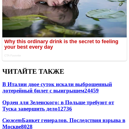
ЧИТАЙТЕ ТАКЖЕ
В Италии двое суток искали выброшенный
лотерейный билет с выигрышем
24459
Орден для Зеленского: в Польше требуют от
Туска завершить дело
12736
Сюжет
Банкет генералов. Последствия взрыва в
Москве
8028