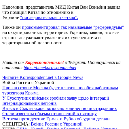
Напомнии, представитель МИД Китая Ван Вэньбин заявил,
что позиция Китая по отношению к
Украине
"последовательная и четкая".
Также он
прокомментировал так называемые "референдумы"
на оккупированных территориях Украины, заявив, что все
страны заслуживают уважения их суверенитета и
территориальной целостности.
Новини от
Корреспондент.net
в Telegram. Підписуйтесь на
наш канал
https://t.me/korrespondentnet
Читайте Korrespondent.net в Google News
Война России с Украиной
Провал сезона: Москва будет платить пособия работникам
турсектора Крыма
У Сухопутних військах зробили заяву щодо інтеграції
Інтернаціональних легіонів
Взрыв в Сыктывкаре: возросло количество пострадавших
Стали известны объемы отключений в пятницу
Встреча президентов: Ермак и Рубио обсудили детали
СПЕЦТЕМА:
Война России с Украиной