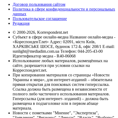
Договор пользования сайтом
Политика в сфере конфиденциальности и персональных
данных
Пользовательское соглашение
Редакция
© 2000-2026, Korrespondent.net
Субъект в сфере онлайн-медиа Название онлайн-медиа -
«КореспонденТ.net» Адрес: 02091, місто Київ,
ХАРКІВСЬКЕ ШОСЕ, будинок 172-Б, офіс 208/1 E-mail:
sunlight@mediadim.com.ua
Телефон: 044-205-43-00
Идентификатор медиа - R40-06068
Использование любых материалов, размещённых на
сайте, разрешается при условии ссылки на
Корреспондент.net.
При копировании материалов со страницы «Новости
Украины и мира», для интернет-изданий – обязательна
прямая открытая для поисковых систем гиперссылка.
Ссылка должна быть размещена в независимости от
полного либо частичного использования материалов.
Гиперссылка (для интернет- изданий) – должна быть
размещена в подзаголовке или в первом абзаце
материала.
Новости с пометками "Мнение", "Экспертиза",
"Заявление", "Регионы", "Деньги", "Власть", "Выборы",