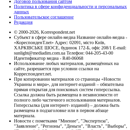
Договор пользования сайтом
Политика в сфере конфиденциальности и персональных
данных
Пользовательское соглашение
Редакция
© 2000-2026, Korrespondent.net
Субъект в сфере онлайн-медиа Название онлайн-медиа -
«КореспонденТ.net» Адрес: 02091, місто Київ,
ХАРКІВСЬКЕ ШОСЕ, будинок 172-Б, офіс 208/1 E-mail:
sunlight@mediadim.com.ua
Телефон: 044-205-43-00
Идентификатор медиа - R40-06068
Использование любых материалов, размещённых на
сайте, разрешается при условии ссылки на
Корреспондент.net.
При копировании материалов со страницы «Новости
Украины и мира», для интернет-изданий – обязательна
прямая открытая для поисковых систем гиперссылка.
Ссылка должна быть размещена в независимости от
полного либо частичного использования материалов.
Гиперссылка (для интернет- изданий) – должна быть
размещена в подзаголовке или в первом абзаце
материала.
Новости с пометками "Мнение", "Экспертиза",
"Заявление", "Регионы", "Деньги", "Власть", "Выборы",