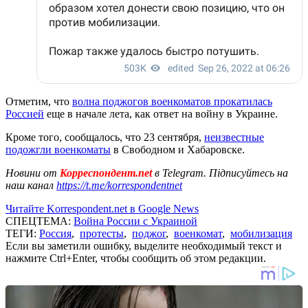
Отметим, что
волна поджогов военкоматов прокатилась
Россией
еще в начале лета, как ответ на войну в Украине.
Кроме того, сообщалось, что 23 сентября,
неизвестные
подожгли военкоматы
в Свободном и Хабаровске.
Новини от
Корреспондент.net
в Telegram. Підписуйтесь на
наш канал
https://t.me/korrespondentnet
Читайте Korrespondent.net в Google News
СПЕЦТЕМА:
Война России с Украиной
ТЕГИ:
Россия
,
протесты
,
поджог
,
военкомат
,
мобилизация
Если вы заметили ошибку, выделите необходимый текст и
нажмите Ctrl+Enter, чтобы сообщить об этом редакции.