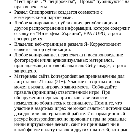
"Тест-драйв", "Спецпроекты", "Промо" публикуются на
правах рекламы.
Раздел Спецпроекты создается совместно с
коммерческими партнерами.
Любое копирование, публикация, републикация и
другое распространение информации, которое содержит
ссылку на "Интерфакс-Украина", EPA / UPG, строго
воспрещается.
Владелец веб-страницы в разделе Я- Корреспондент
является автор публикации.
Любое копирование, перепечатка и воспроизведение
фотографий и/или аудиовизуальных материалов,
принадлежащих правообладателю Getty Images, строго
запрещено.
Материалы сайта korrespondent.net предназначены для
лиц старше 21 года (21+). Участие в азартных играх
может вызвать игровую зависимость. Соблюдайте
правила (принципы) ответственной игры. При
обнаружении первых признаков зависимости
немедленно обратитесь к специалисту. Помните, что
участие в азартных играх не может являться источником
доходов или альтернативой работе. Информационный
ресурс korrespondent.net не проводит игры на реальные
и/или виртуальные деньги, сайт не принимает ни в
какой форме оплату ставок и других платежей, которые