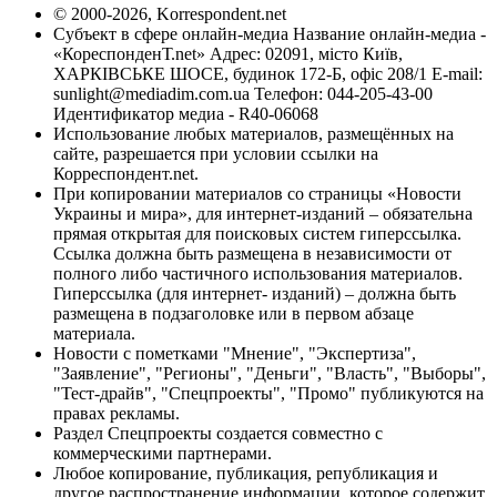
© 2000-2026, Korrespondent.net
Субъект в сфере онлайн-медиа Название онлайн-медиа -
«КореспонденТ.net» Адрес: 02091, місто Київ,
ХАРКІВСЬКЕ ШОСЕ, будинок 172-Б, офіс 208/1 E-mail:
sunlight@mediadim.com.ua
Телефон: 044-205-43-00
Идентификатор медиа - R40-06068
Использование любых материалов, размещённых на
сайте, разрешается при условии ссылки на
Корреспондент.net.
При копировании материалов со страницы «Новости
Украины и мира», для интернет-изданий – обязательна
прямая открытая для поисковых систем гиперссылка.
Ссылка должна быть размещена в независимости от
полного либо частичного использования материалов.
Гиперссылка (для интернет- изданий) – должна быть
размещена в подзаголовке или в первом абзаце
материала.
Новости с пометками "Мнение", "Экспертиза",
"Заявление", "Регионы", "Деньги", "Власть", "Выборы",
"Тест-драйв", "Спецпроекты", "Промо" публикуются на
правах рекламы.
Раздел Спецпроекты создается совместно с
коммерческими партнерами.
Любое копирование, публикация, републикация и
другое распространение информации, которое содержит