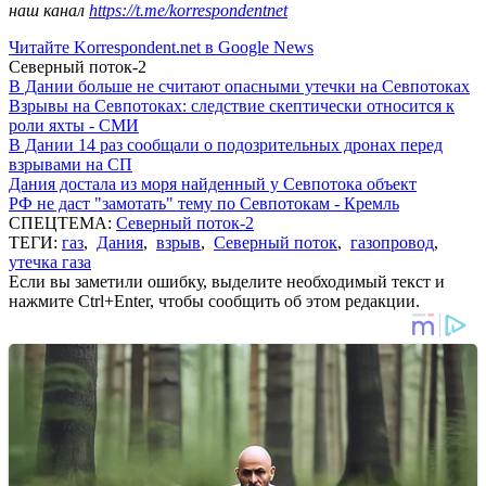
наш канал
https://t.me/korrespondentnet
Читайте Korrespondent.net в Google News
Северный поток-2
В Дании больше не считают опасными утечки на Севпотоках
Взрывы на Севпотоках: следствие скептически относится к
роли яхты - СМИ
В Дании 14 раз сообщали о подозрительных дронах перед
взрывами на СП
Дания достала из моря найденный у Севпотока объект
РФ не даст "замотать" тему по Севпотокам - Кремль
СПЕЦТЕМА:
Северный поток-2
ТЕГИ:
газ
,
Дания
,
взрыв
,
Северный поток
,
газопровод
,
утечка газа
Если вы заметили ошибку, выделите необходимый текст и
нажмите Ctrl+Enter, чтобы сообщить об этом редакции.