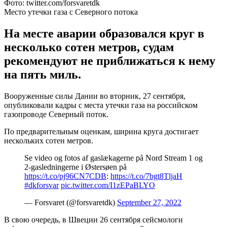
Фото: twitter.com/forsvaretdk
Место утечки газа с Северного потока
На месте аварии образовался круг в
несколько сотен метров, судам
рекомендуют не приближаться к нему
на пять миль.
Вооруженные силы Дании во вторник, 27 сентября,
опубликовали кадры с места утечки газа на российском
газопроводе Северный поток.
По предварительным оценкам, ширина круга достигает
нескольких сотен метров.
Se video og fotos af gaslækagerne på Nord Stream 1 og
2-gasledningerne i Østersøen på
https://t.co/pj96CN7CDB
:
https://t.co/7bgt8TljaH
#dkforsvar
pic.twitter.com/I1zEPaBLYO
— Forsvaret (@forsvaretdk)
September 27, 2022
В свою очередь, в Швеции 26 сентября сейсмологи