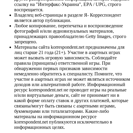
ссылку на "Интерфакс-Украина", EPA / UPG, строго
воспрещается.
Владелец веб-страницы в разделе Я- Корреспондент
является автор публикации.
Любое копирование, перепечатка и воспроизведение
фотографий и/или аудиовизуальных материалов,
принадлежащих правообладателю Getty Images, строго
запрещено.
Материалы сайта korrespondent.net предназначены для
лиц старше 21 года (21+). Участие в азартных играх
может вызвать игровую зависимость. Соблюдайте
правила (принципы) ответственной игры. При
обнаружении первых признаков зависимости
немедленно обратитесь к специалисту. Помните, что
участие в азартных играх не может являться источником
доходов или альтернативой работе. Информационный
ресурс korrespondent.net не проводит игры на реальные
и/или виртуальные деньги, сайт не принимает ни в
какой форме оплату ставок и других платежей, которые
связаны/могут быть связаны с азартными играми,
букмекерами или тотализаторами. Какие-либо
материалы на информационном ресурсе
korrespondent.net публикуются исключительно в
информационных целях.