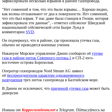
зафиксировали несколько взрывов в районе газопровода.
"Нет сомнений в том, что это были взрывы… Хорошо видно,
как волны отскакивают от дна к поверхности. Нет сомнений,
что это был взрыв. У нас даже была станция в Гноше, которая
зафиксировала эти данные", - отметил сейсмолог Шведской
национальной сейсмической сети Бьорн Лунд в
комментарии
SVD
.
Он подчеркнул, что в районе, где произошла утечка газа,
обычно не проводятся военные учения.
Накануне Морское управление Дании сообщило об
утечке
газа в районе ниток Северного потока-1
и СП-2 юго-
восточнее острова Борнхольм.
Оператор газопроводов Nord Stream AG заявил
об
беспрецедентном характере одновременного
разрушения
трех ниток газопровода в Балтийском море.
В Дании не исключают, что
причиной утечки газа
может быть
диверсия.
Новини от
Корреспондент.net
в Telegram. Підписуйтесь на