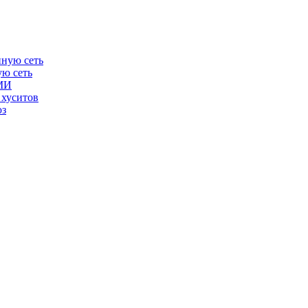
ую сеть
СМИ
 хуситов
юз