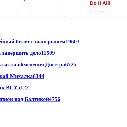
рейный билет с выигрышем
19603
а завершить дело
11509
ы из-за обмеления Днестра
6725
цкой Михалка
6344
так ВСУ
5122
шпион над Балтикой
4756