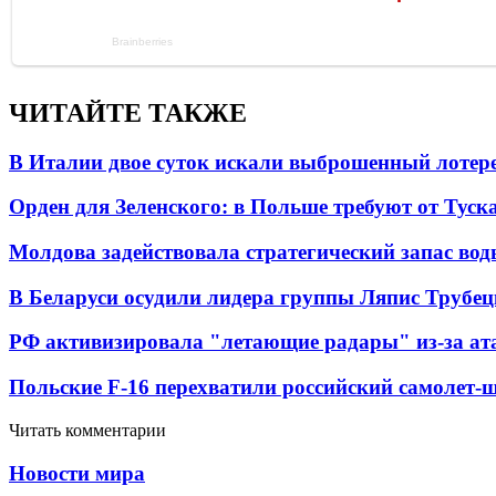
ЧИТАЙТЕ ТАКЖЕ
В Италии двое суток искали выброшенный лоте
Орден для Зеленского: в Польше требуют от Туск
Молдова задействовала стратегический запас вод
В Беларуси осудили лидера группы Ляпис Трубе
РФ активизировала "летающие радары" из-за а
Польские F-16 перехватили российский самолет-
Читать комментарии
Новости мира