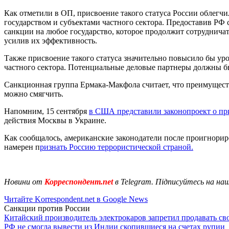
Как отметили в ОП, присвоение такого статуса России облег
государством и субъектами частного сектора. Предоставив РФ
санкции на любое государство, которое продолжит сотруднича
усилив их эффективность.
Также присвоение такого статуса значительно повысило бы у
частного сектора. Потенциальные деловые партнеры должны б
Санкционная группа Ермака-Макфола считает, что преимущества
можно смягчить.
Напомним, 15 сентября
в США представили законопроект о пр
действия Москвы в Украине.
Как сообщалось, американские законодатели после проигнори
намерен п
ризнать Россию террористической страной.
Новини от
Корреспондент.net
в Telegram. Підписуйтесь на на
Читайте Korrespondent.net в Google News
Санкции против России
Китайский производитель электрокаров запретил продавать св
РФ не смогла вывести из Индии скопившиеся на счетах рупии