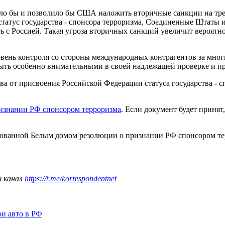
чило бы и позволило бы США наложить вторичные санкции на тр
 статус государства - спонсора терроризма, Соединенные Штаты
ть с Россией. Такая угроза вторичных санкций увеличит вероят
ровень контроля со стороны международных контрагентов за м
ыть особенно внимательными в своей надлежащей проверке и пр
 от присвоения Российской Федерации статуса государства - сп
изнании РФ спонсором терроризма
. Если документ будет принят
рованной Белым домом резолюции о признании РФ спонсором те
ш канал
https://t.me/korrespondentnet
ои авто в РФ