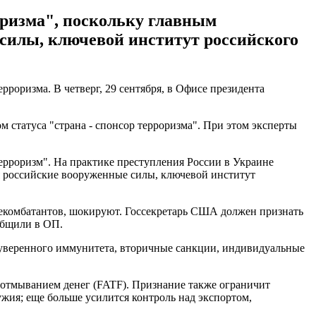
оризма", поскольку главным
силы, ключевой институт российского
роризма. В четверг, 29 сентября, в Офисе президента
 статуса "страна - спонсор терроризма". При этом эксперты
рроризм". На практике преступления России в Украине
я российские вооруженные силы, ключевой институт
некомбатантов, шокируют. Госсекретарь США должен признать
общили в ОП.
суверенного иммунитета, вторичные санкции, индивидуальные
 отмыванием денег (FATF). Признание также ограничит
жия; еще больше усилится контроль над экспортом,