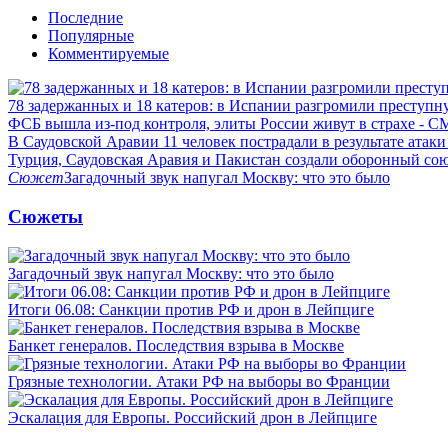
Последние
Популярные
Комментируемые
78 задержанных и 18 катеров: в Испании разгромили преступн
ФСБ вышла из-под контроля, элиты России живут в страхе - 
В Саудовской Аравии 11 человек пострадали в результате атаки
Турция, Саудовская Аравия и Пакистан создали оборонный со
Сюжет
Загадочный звук напугал Москву: что это было
Сюжеты
Загадочный звук напугал Москву: что это было
Итоги 06.08: Санкции против РФ и дрон в Лейпциге
Банкет генералов. Последствия взрыва в Москве
Грязные технологии. Атаки РФ на выборы во Франции
Эскалация для Европы. Российский дрон в Лейпциге