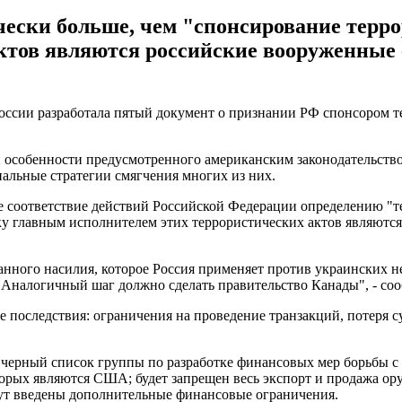
ески больше, чем "спонсирование терр
ктов являются российские вооруженные 
ссии разработала пятый документ о признании РФ спонсором тер
и особенности предусмотренного американским законодательством
альные стратегии смягчения многих из них.
 соответствие действий Российской Федерации определению "те
ку главным исполнителем этих террористических актов являютс
нного насилия, которое Россия применяет против украинских 
 Аналогичный шаг должно сделать правительство Канады", - со
 последствия: ограничения на проведение транзакций, потеря 
 черный список группы по разработке финансовых мер борьбы с
рых являются США; будет запрещен весь экспорт и продажа ору
дут введены дополнительные финансовые ограничения.