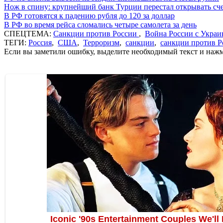
Нож в спину: крупнейший банк Турции перестал открывать сче
В РФ готовятся к падению рубля до 120 за доллар
В РФ во время рейса сломались четыре самолета за день
СПЕЦТЕМА:
Санкции против России
,
Война России с Украи
ТЕГИ:
Россия
,
США
,
Терроризм
,
санкции
,
санкции против Р
Если вы заметили ошибку, выделите необходимый текст и нажми