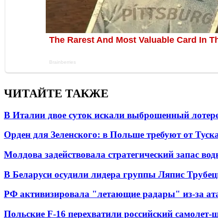
ЧИТАЙТЕ ТАКЖЕ
В Италии двое суток искали выброшенный лоте
Орден для Зеленского: в Польше требуют от Туск
Молдова задействовала стратегический запас вод
В Беларуси осудили лидера группы Ляпис Трубе
РФ активизировала "летающие радары" из-за а
Польские F-16 перехватили российский самолет-