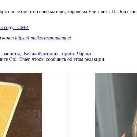
бря после смерти своей матери, королевы Елизаветы II. Она сконч
23 году - СМИ
ш канал
https://t.me/korrespondentnet
а
,
монеты
,
Великобритания
,
принц Чарльз
те Ctrl+Enter, чтобы сообщить об этом редакции.