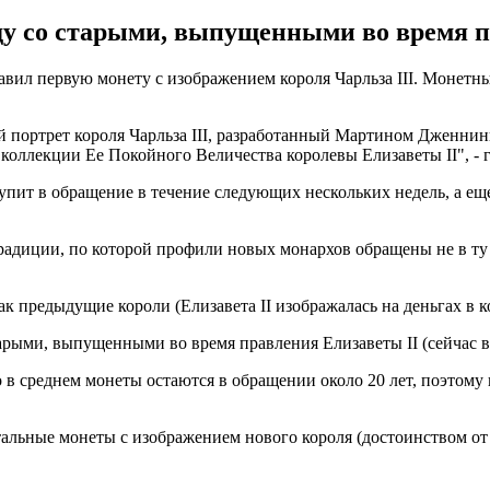
у со старыми, выпущенными во время п
авил первую монету с изображением короля Чарльза III. Монетн
портрет короля Чарльза III, разработанный Мартином Дженнин
оллекции Ее Покойного Величества королевы Елизаветы II", - 
тупит в обращение в течение следующих нескольких недель, а еще
традиции, по которой профили новых монархов обращены не в ту 
как предыдущие короли (Елизавета II изображалась на деньгах в к
арыми, выпущенными во время правления Елизаветы II (сейчас в
 в среднем монеты остаются в обращении около 20 лет, поэтому
тальные монеты с изображением нового короля (достоинством от 