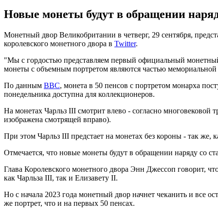
Новые монеты будут в обращении наряд
Монетный двор Великобритании в четверг, 29 сентября, предст
королевского монетного двора в
Twitter
.
"Мы с гордостью представляем первый официальный монетный 
монеты с объемным портретом являются частью мемориальной к
По данным
BBC
, монета в 50 пенсов с портретом монарха пос
понедельника доступна для коллекционеров.
На монетах Чарльз III смотрит влево - согласно многовековой 
изображена смотрящей вправо).
При этом Чарльз III предстает на монетах без короны - так же, 
Отмечается, что новые монеты будут в обращении наряду со ст
Глава Королевского монетного двора Энн Джессоп говорит, что
как Чарльза III, так и Елизавету II.
Но с начала 2023 года монетный двор начнет чеканить и все ос
же портрет, что и на первых 50 пенсах.