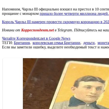
Напомним, Чарльз III официально взошел на престол в 10 сентя
прощание с монархом
пришло более четверти миллиона людей.
Король Чарльз III намерен провести скромную коронацию в 20
Новини от
Корреспондент.net
в Telegram. Підписуйтесь на на
Читайте Korrespondent.net в Google News
ТЕГИ:
Британия
,
королевская семья Британии
,
деньги
,
монет
Если вы заметили ошибку, выделите необходимый текст и нажми