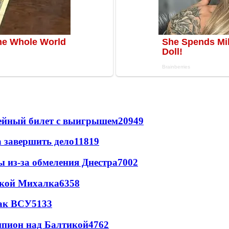
рейный билет с выигрышем
20949
а завершить дело
11819
ы из-за обмеления Днестра
7002
цкой Михалка
6358
так ВСУ
5133
шпион над Балтикой
4762