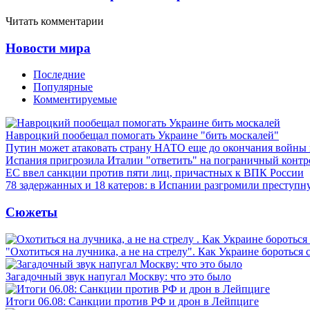
Читать комментарии
Новости мира
Последние
Популярные
Комментируемые
Навроцкий пообещал помогать Украине "бить москалей"
Путин может атаковать страну НАТО еще до окончания войны
Испания пригрозила Италии "ответить" на пограничный контр
ЕС ввел санкции против пяти лиц, причастных к ВПК России
78 задержанных и 18 катеров: в Испании разгромили преступн
Сюжеты
"Охотиться на лучника, а не на стрелу". Как Украине бороться 
Загадочный звук напугал Москву: что это было
Итоги 06.08: Санкции против РФ и дрон в Лейпциге