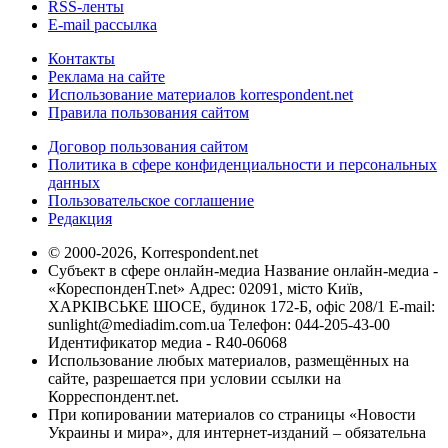
RSS-ленты
E-mail рассылка
Контакты
Реклама на сайте
Использование материалов korrespondent.net
Правила пользования сайтом
Договор пользования сайтом
Политика в сфере конфиденциальности и персональных
данных
Пользовательское соглашение
Редакция
© 2000-2026, Korrespondent.net
Субъект в сфере онлайн-медиа Название онлайн-медиа -
«КореспонденТ.net» Адрес: 02091, місто Київ,
ХАРКІВСЬКЕ ШОСЕ, будинок 172-Б, офіс 208/1 E-mail:
sunlight@mediadim.com.ua
Телефон: 044-205-43-00
Идентификатор медиа - R40-06068
Использование любых материалов, размещённых на
сайте, разрешается при условии ссылки на
Корреспондент.net.
При копировании материалов со страницы «Новости
Украины и мира», для интернет-изданий – обязательна