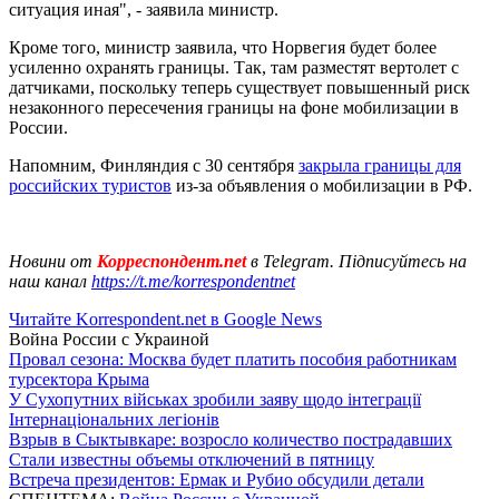
ситуация иная", - заявила министр.
Кроме того, министр заявила, что Норвегия будет более
усиленно охранять границы. Так, там разместят вертолет с
датчиками, поскольку теперь существует повышенный риск
незаконного пересечения границы на фоне мобилизации в
России.
Напомним, Финляндия с 30 сентября
закрыла границы для
российских туристов
из-за объявления о мобилизации в РФ.
Новини от
Корреспондент.net
в Telegram. Підписуйтесь на
наш канал
https://t.me/korrespondentnet
Читайте Korrespondent.net в Google News
Война России с Украиной
Провал сезона: Москва будет платить пособия работникам
турсектора Крыма
У Сухопутних військах зробили заяву щодо інтеграції
Інтернаціональних легіонів
Взрыв в Сыктывкаре: возросло количество пострадавших
Стали известны объемы отключений в пятницу
Встреча президентов: Ермак и Рубио обсудили детали