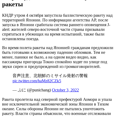
ракеты
КНДР утром 4 октября запустила баллистическую ракету над
территорией Японии. По информации агентства AP, после
запуска в Японии сработала система раннего оповещения J-
alert: жителей северо-восточной части страны призывали
спрятаться в убежищах на время испытаний, также были
остановлены поезда.
Во время полета ракеты над Японией гражданам предложили
быть готовыми к возможному падению обломков. Тем не
менее, паники не было, а на одном видео видно, как
пассажиры пригорода Токио спокойно ходят по улице под
звуки сирен и предупреждений из громкоговорителей.
音声注意、北朝鮮のミサイル発射の警報
pic.twitter.com/haMz82CZk5
— ぷに (@punichang)
October 3, 2022
Ракета пролетела над северной префектурой Аомори и упала
вне исключительной экономической зоны Японии в Тихом
океане. Силы обороны Японии не пытались уничтожить
ракету. Власти страны объяснили, что военные отслеживали