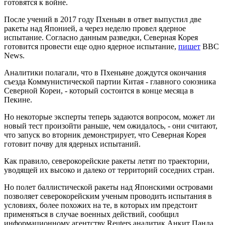
готовятся к войне.
После учений в 2017 году Пхеньян в ответ выпустил две
ракеты над Японией, а через неделю провел ядерное
испытание. Согласно данным разведки, Северная Корея
готовится провести еще одно ядерное испытание,
пишет
BBC
News.
Аналитики полагали, что в Пхеньяне дождутся окончания
съезда Коммунистической партии Китая - главного союзника
Северной Кореи, - который состоится в конце месяца в
Пекине.
Но некоторые эксперты теперь задаются вопросом, может ли
новый тест произойти раньше, чем ожидалось, - они считают,
что запуск во вторник демонстрирует, что Северная Корея
готовит почву для ядерных испытаний.
Как правило, северокорейские ракеты летят по траектории,
уводящей их высоко и далеко от территорий соседних стран.
Но полет баллистической ракеты над Японскими островами
позволяет северокорейским ученым проводить испытания в
условиях, более похожих на те, в которых им предстоит
применяться в случае военных действий, сообщил
информационному агентству Reuters аналитик Анкит Панда.