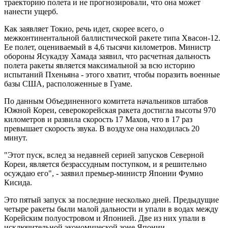
траекторию полета и не прогнозировали, что она может
нанести ущерб.
Как заявляет Токио, речь идет, скорее всего, о
межконтинентальной баллистической ракете типа Хвасон-12.
Ее полет, оцениваемый в 4,6 тысячи километров. Министр
обороны Ясукадзу Хамада заявил, что расчетная дальность
полета ракеты является максимальной за всю историю
испытаний Пхеньяна - этого хватит, чтобы поразить военные
базы США, расположенные в Гуаме.
По данным Объединенного комитета начальников штабов
Южной Кореи, северокорейская ракета достигла высоты 970
километров и развила скорость 17 Махов, что в 17 раз
превышает скорость звука. В воздухе она находилась 20
минут.
"Этот пуск, вслед за недавней серией запусков Северной
Кореи, является безрассудным поступком, и я решительно
осуждаю его", - заявил премьер-министр Японии Фумио
Кисида.
Это пятый запуск за последние несколько дней. Предыдущие
четыре ракеты были малой дальности и упали в водах между
Корейским полуостровом и Японией. Две из них упали в
исключительной экономической зоне Японии.