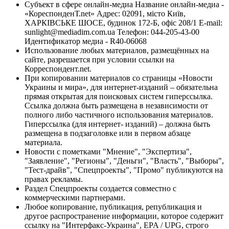
Субъект в сфере онлайн-медиа Название онлайн-медиа -
«КореспонденТ.net» Адрес: 02091, місто Київ,
ХАРКІВСЬКЕ ШОСЕ, будинок 172-Б, офіс 208/1 E-mail:
sunlight@mediadim.com.ua
Телефон: 044-205-43-00
Идентификатор медиа - R40-06068
Использование любых материалов, размещённых на
сайте, разрешается при условии ссылки на
Корреспондент.net.
При копировании материалов со страницы «Новости
Украины и мира», для интернет-изданий – обязательна
прямая открытая для поисковых систем гиперссылка.
Ссылка должна быть размещена в независимости от
полного либо частичного использования материалов.
Гиперссылка (для интернет- изданий) – должна быть
размещена в подзаголовке или в первом абзаце
материала.
Новости с пометками "Мнение", "Экспертиза",
"Заявление", "Регионы", "Деньги", "Власть", "Выборы",
"Тест-драйв", "Спецпроекты", "Промо" публикуются на
правах рекламы.
Раздел Спецпроекты создается совместно с
коммерческими партнерами.
Любое копирование, публикация, републикация и
другое распространение информации, которое содержит
ссылку на "Интерфакс-Украина", EPA / UPG, строго