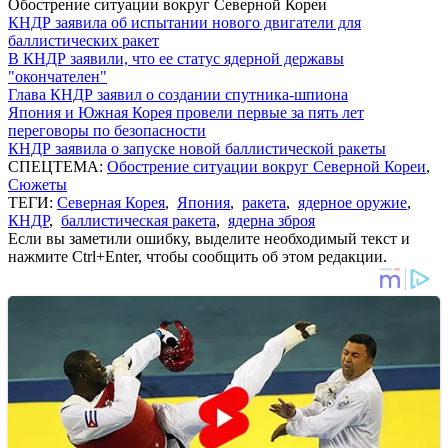
Обострение ситуации вокруг Северной Кореи
КНДР заявила об испытании нового двигатели для
баллистических ракет
В КНДР заявили, что ее статус ядерной державы
"окончателен"
Глава КНДР заявил о создании спутника-шпиона
Япония и Южная Корея провели первые за пять лет
переговоры по безопасности
КНДР заявила о запуске новой баллистической ракеты
СПЕЦТЕМА:
Обострение ситуации вокруг Северной Кореи
,
Сюжеты
ТЕГИ:
Северная Корея
,
Япония
,
ракета
,
ядерное оружие
,
КНДР
,
баллистическая ракета
,
ядерна зброя
Если вы заметили ошибку, выделите необходимый текст и
нажмите Ctrl+Enter, чтобы сообщить об этом редакции.