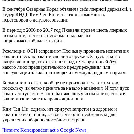
В сентябре Северная Корея объявила себя ядерной державой, а
лидер КНДР Ким Чен Ын исключил возможность
переговоров о денуклеаризации.
В период с 2006 по 2017 год Пхеньян провел шесть ядерных
испытаний, за что на него были наложены
широкомасштабные санкции.
Резолюции ООН запрещают Пхеньяну проводить испытания
баллистических ракет и ядерного оружия. Запуск ракет в
направлении других стран или над их территорией без
какого-либо предварительного предупреждения или
консультации также противоречит международным нормам.
Большинство стран вообще не производит таких пусков,
поскольку их легко принять за начало нападения. И хотя пуск
ракеты уступает в масштабах ядерному испытанию, его все
равно можно считать провокационным.
Ким Чен Ын, однако, игнорирует запреты на ядерные и
ракетные испытания, заявляя, что они необходимы для
укрепления обороноспособности страны.
Читайте Korrespondent.net в Google News