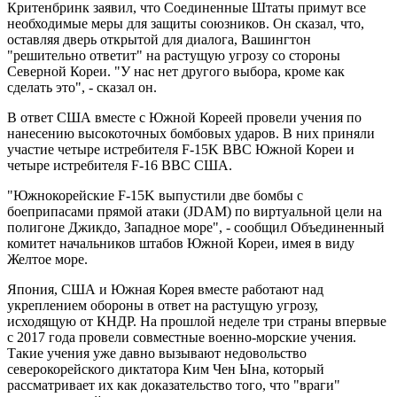
Критенбринк заявил, что Соединенные Штаты примут все
необходимые меры для защиты союзников. Он сказал, что,
оставляя дверь открытой для диалога, Вашингтон
"решительно ответит" на растущую угрозу со стороны
Северной Кореи. "У нас нет другого выбора, кроме как
сделать это", - сказал он.
В ответ США вместе с Южной Кореей провели учения по
нанесению высокоточных бомбовых ударов. В них приняли
участие четыре истребителя F-15K ВВС Южной Кореи и
четыре истребителя F-16 ВВС США.
"Южнокорейские F-15K выпустили две бомбы с
боеприпасами прямой атаки (JDAM) по виртуальной цели на
полигоне Джикдо, Западное море", - сообщил Объединенный
комитет начальников штабов Южной Кореи, имея в виду
Желтое море.
Япония, США и Южная Корея вместе работают над
укреплением обороны в ответ на растущую угрозу,
исходящую от КНДР. На прошлой неделе три страны впервые
с 2017 года провели совместные военно-морские учения.
Такие учения уже давно вызывают недовольство
северокорейского диктатора Ким Чен Ына, который
рассматривает их как доказательство того, что "враги"