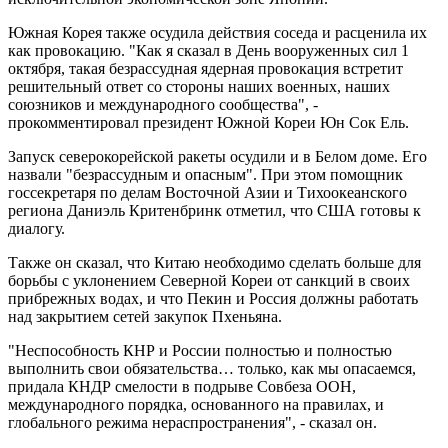
Южная Корея также осудила действия соседа и расценила их
как провокацию. "Как я сказал в День вооруженных сил 1
октября, такая безрассудная ядерная провокация встретит
решительный ответ со стороны наших военных, наших
союзников и международного сообщества", -
прокомментировал президент Южной Кореи Юн Сок Ель.
Запуск северокорейской ракеты осудили и в Белом доме. Его
назвали "безрассудным и опасным". При этом помощник
госсекретаря по делам Восточной Азии и Тихоокеанского
региона Даниэль Критенбринк отметил, что США готовы к
диалогу.
Также он сказал, что Китаю необходимо сделать больше для
борьбы с уклонением Северной Кореи от санкций в своих
прибрежных водах, и что Пекин и Россия должны работать
над закрытием сетей закупок Пхеньяна.
"Неспособность КНР и России полностью и полностью
выполнить свои обязательства… только, как мы опасаемся,
придала КНДР смелости в подрыве Совбеза ООН,
международного порядка, основанного на правилах, и
глобального режима нераспространения", - сказал он.