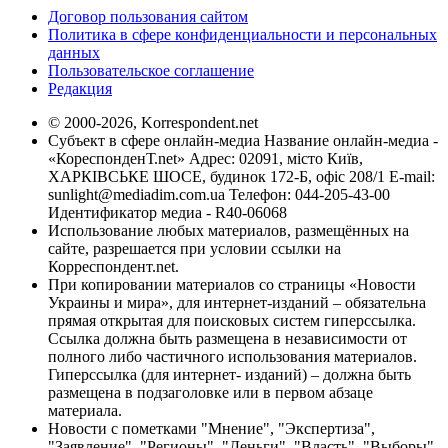
Договор пользования сайтом
Политика в сфере конфиденциальности и персональных
данных
Пользовательское соглашение
Редакция
© 2000-2026, Korrespondent.net
Субъект в сфере онлайн-медиа Название онлайн-медиа -
«КореспонденТ.net» Адрес: 02091, місто Київ,
ХАРКІВСЬКЕ ШОСЕ, будинок 172-Б, офіс 208/1 E-mail:
sunlight@mediadim.com.ua
Телефон: 044-205-43-00
Идентификатор медиа - R40-06068
Использование любых материалов, размещённых на
сайте, разрешается при условии ссылки на
Корреспондент.net.
При копировании материалов со страницы «Новости
Украины и мира», для интернет-изданий – обязательна
прямая открытая для поисковых систем гиперссылка.
Ссылка должна быть размещена в независимости от
полного либо частичного использования материалов.
Гиперссылка (для интернет- изданий) – должна быть
размещена в подзаголовке или в первом абзаце
материала.
Новости с пометками "Мнение", "Экспертиза",
"Заявление", "Регионы", "Деньги", "Власть", "Выборы",