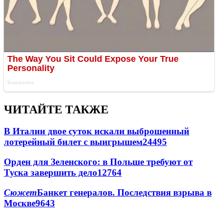
ЧИТАЙТЕ ТАКЖЕ
В Италии двое суток искали выброшенный
лотерейный билет с выигрышем
24495
Орден для Зеленского: в Польше требуют от
Туска завершить дело
12764
Сюжет
Банкет генералов. Последствия взрыва в
Москве
9643