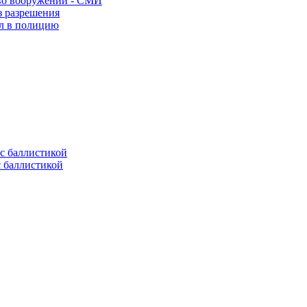
во вооружений - СМИ
з разрешения
ел в полицию
с баллистикой