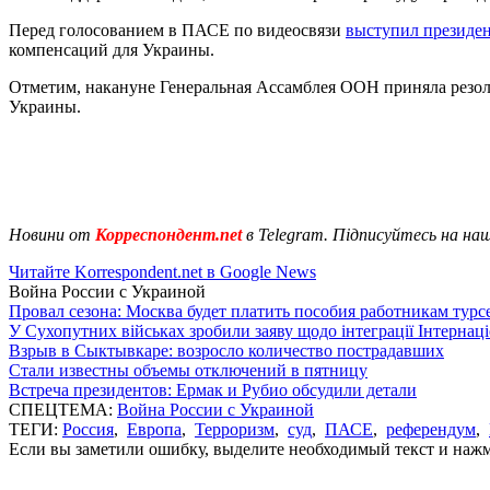
Перед голосованием в ПАСЕ по видеосвязи
выступил президе
компенсаций для Украины.
Отметим, накануне Генеральная Ассамблея ООН приняла резо
Украины.
Новини от
Корреспондент.net
в Telegram. Підписуйтесь на на
Читайте Korrespondent.net в Google News
Война России с Украиной
Провал сезона: Москва будет платить пособия работникам тур
У Сухопутних військах зробили заяву щодо інтеграції Інтернац
Взрыв в Сыктывкаре: возросло количество пострадавших
Стали известны объемы отключений в пятницу
Встреча президентов: Ермак и Рубио обсудили детали
СПЕЦТЕМА:
Война России с Украиной
ТЕГИ:
Россия
,
Европа
,
Терроризм
,
суд
,
ПАСЕ
,
референдум
,
Если вы заметили ошибку, выделите необходимый текст и нажми