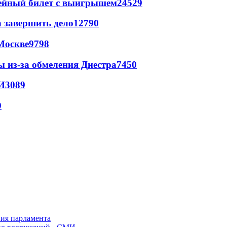
рейный билет с выигрышем
24529
а завершить дело
12790
Москве
9798
ы из-за обмеления Днестра
7450
И
3089
9
ния парламента