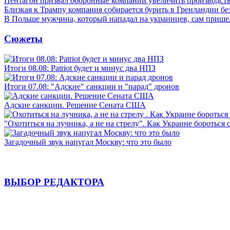
Пентагон призвал оборонные компании увеличить производст
Близкая к Трампу компания собирается бурить в Гренландии бе
В Польше мужчина, который нападал на украинцев, сам приш
Сюжеты
Итоги 08.08: Patriot будет и минус два НПЗ
Итоги 07.08: "Адские" санкции и "парад" дронов
Адские санкции. Решение Сената США
"Охотиться на лучника, а не на стрелу". Как Украине бороться 
Загадочный звук напугал Москву: что это было
ВЫБОР РЕДАКТОРА