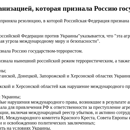
низацией, которая признала Россию гос
я, приняла резолюцию, в которой Российская Федерация признан
оссийской Федерации против Украины"указывается, что "эта аг
ная угроза международному миру и безопасности".
знала Россию государством-террористом.
изнала нынешний российский режим террористическим, а также 
ны;
анской, Донецкой, Запорожской и Херсонской областях Украины с
жской и Херсонской областей как нарушение международного пр
я Украины;
бые нарушения международного права, возникшие в результате 
ала для привлечения РФ к ответственности за преступление агр
ии, включая международный реестр убытков, и активно сотрудн
, Международного комитета Красного Креста, Совета Европы 
ми и освобождению политических заключенных;
ить на условиях Украины.