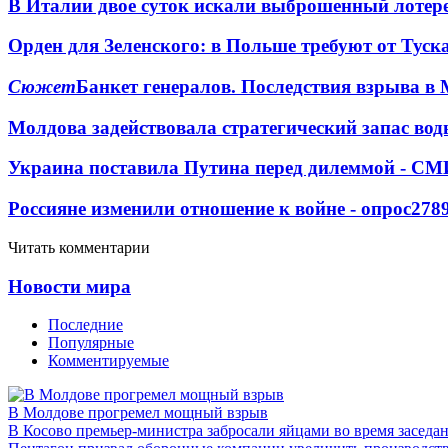
В Италии двое суток искали выброшенный лоте
Орден для Зеленского: в Польше требуют от Туск
Сюжет
Банкет генералов. Последствия взрыва в 
Молдова задействовала стратегический запас вод
Украина поставила Путина перед дилеммой - СМ
Россияне изменили отношение к войне - опрос
278
Читать комментарии
Новости мира
Последние
Популярные
Комментируемые
В Молдове прогремел мощный взрыв
В Косово премьер-министра забросали яйцами во время заседа