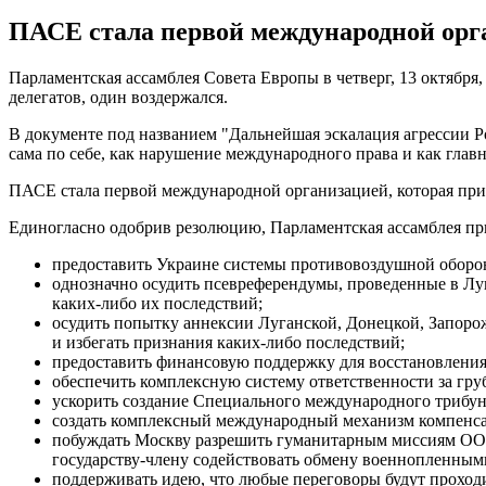
ПАСЕ стала первой международной орга
Парламентская ассамблея Совета Европы в четверг, 13 октябр
делегатов, один воздержался.
В документе под названием "Дальнейшая эскалация агрессии Р
сама по себе, как нарушение международного права и как глав
ПАСЕ стала первой международной организацией, которая при
Единогласно одобрив резолюцию, Парламентская ассамблея пр
предоставить Украине системы противовоздушной оборо
однозначно осудить псевреферендумы, проведенные в Луг
каких-либо их последствий;
осудить попытку аннексии Луганской, Донецкой, Запоро
и избегать признания каких-либо последствий;
предоставить финансовую поддержку для восстановлени
обеспечить комплексную систему ответственности за гру
ускорить создание Специального международного трибун
создать комплексный международный механизм компенсац
побуждать Москву разрешить гуманитарным миссиям ООН
государству-члену содействовать обмену военнопленны
поддерживать идею, что любые переговоры будут проход