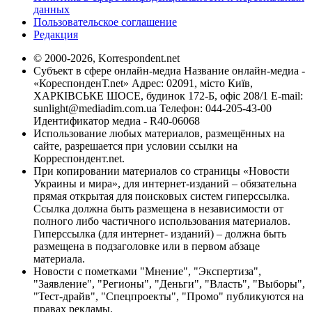
данных
Пользовательское соглашение
Редакция
© 2000-2026, Korrespondent.net
Субъект в сфере онлайн-медиа Название онлайн-медиа -
«КореспонденТ.net» Адрес: 02091, місто Київ,
ХАРКІВСЬКЕ ШОСЕ, будинок 172-Б, офіс 208/1 E-mail:
sunlight@mediadim.com.ua
Телефон: 044-205-43-00
Идентификатор медиа - R40-06068
Использование любых материалов, размещённых на
сайте, разрешается при условии ссылки на
Корреспондент.net.
При копировании материалов со страницы «Новости
Украины и мира», для интернет-изданий – обязательна
прямая открытая для поисковых систем гиперссылка.
Ссылка должна быть размещена в независимости от
полного либо частичного использования материалов.
Гиперссылка (для интернет- изданий) – должна быть
размещена в подзаголовке или в первом абзаце
материала.
Новости с пометками "Мнение", "Экспертиза",
"Заявление", "Регионы", "Деньги", "Власть", "Выборы",
"Тест-драйв", "Спецпроекты", "Промо" публикуются на
правах рекламы.