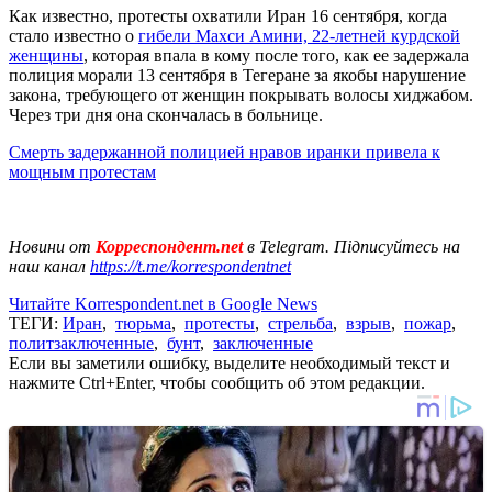
Как известно, протесты охватили Иран 16 сентября, когда
стало известно о
гибели Махси Амини, 22-летней курдской
женщины
, которая впала в кому после того, как ее задержала
полиция морали 13 сентября в Тегеране за якобы нарушение
закона, требующего от женщин покрывать волосы хиджабом.
Через три дня она скончалась в больнице.
Смерть задержанной полицией нравов иранки привела к
мощным протестам
Новини от
Корреспондент.net
в Telegram. Підписуйтесь на
наш канал
https://t.me/korrespondentnet
Читайте Korrespondent.net в Google News
ТЕГИ:
Иран
,
тюрьма
,
протесты
,
стрельба
,
взрыв
,
пожар
,
политзаключенные
,
бунт
,
заключенные
Если вы заметили ошибку, выделите необходимый текст и
нажмите Ctrl+Enter, чтобы сообщить об этом редакции.