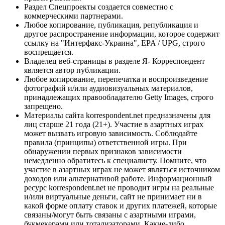
Раздел Спецпроекты создается совместно с
коммерческими партнерами.
Любое копирование, публикация, републикация и
другое распространение информации, которое содержит
ссылку на "Интерфакс-Украина", EPA / UPG, строго
воспрещается.
Владелец веб-страницы в разделе Я- Корреспондент
является автор публикации.
Любое копирование, перепечатка и воспроизведение
фотографий и/или аудиовизуальных материалов,
принадлежащих правообладателю Getty Images, строго
запрещено.
Материалы сайта korrespondent.net предназначены для
лиц старше 21 года (21+). Участие в азартных играх
может вызвать игровую зависимость. Соблюдайте
правила (принципы) ответственной игры. При
обнаружении первых признаков зависимости
немедленно обратитесь к специалисту. Помните, что
участие в азартных играх не может являться источником
доходов или альтернативой работе. Информационный
ресурс korrespondent.net не проводит игры на реальные
и/или виртуальные деньги, сайт не принимает ни в
какой форме оплату ставок и других платежей, которые
связаны/могут быть связаны с азартными играми,
букмекерами или тотализаторами. Какие-либо