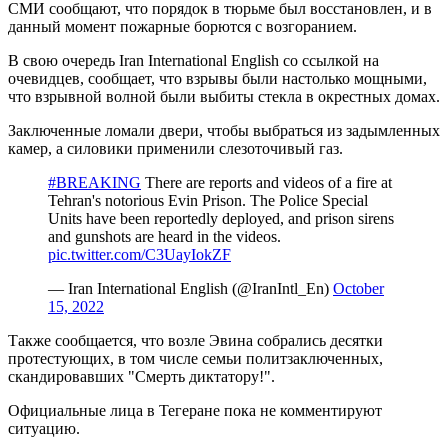
СМИ сообщают, что порядок в тюрьме был восстановлен, и в
данный момент пожарные борются с возгоранием.
В свою очередь Iran International English со ссылкой на
очевидцев, сообщает, что взрывы были настолько мощными,
что взрывной волной были выбиты стекла в окрестных домах.
Заключенные ломали двери, чтобы выбраться из задымленных
камер, а силовики применили слезоточивый газ.
#BREAKING
There are reports and videos of a fire at
Tehran's notorious Evin Prison. The Police Special
Units have been reportedly deployed, and prison sirens
and gunshots are heard in the videos.
pic.twitter.com/C3UayIokZF
— Iran International English (@IranIntl_En)
October
15, 2022
Также сообщается, что возле Эвина собрались десятки
протестующих, в том числе семьи политзаключенных,
скандировавших "Смерть диктатору!".
Официальные лица в Тегеране пока не комментируют
ситуацию.