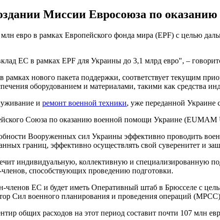
создании Миссии Евросоюза по оказанию
 млн евро в рамках Европейского фонда мира (EPF) с целью д
клад ЕС в рамках EPF для Украины до 3,1 млрд евро", – говорит
о в рамках нового пакета поддержки, соответствует текущим пр
еспечения оборудованием и материалами, такими как средства и
служивание и
ремонт военной техники
, уже переданной Украине 
ейского Союза по оказанию военной помощи Украине (EUMAM U
обности Вооруженных сил Украины эффективно проводить воен
нных границ, эффективно осуществлять свой суверенитет и защ
спечит индивидуальную, коллективную и специализированную под
-членов, способствующих проведению подготовки.
-членов ЕС и будет иметь Оперативный штаб в Брюсселе с цель
тор Сил военного планирования и проведения операций (MPCC)
нтир общих расходов на этот период составит почти 107 млн евр