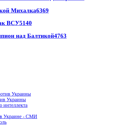
цкой Михалка
6369
так ВСУ
5140
шпион над Балтикой
4763
тив Украины
о интеллекта
 в Украине - СМИ
оль