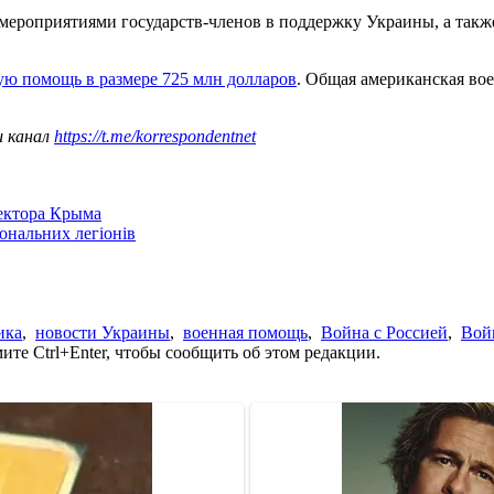
 мероприятиями государств-членов в поддержку Украины, а так
ую помощь в размере 725 млн долларов
. Общая американская во
ш канал
https://t.me/korrespondentnet
сектора Крыма
іональних легіонів
ика
,
новости Украины
,
военная помощь
,
Война с Россией
,
Вой
те Ctrl+Enter, чтобы сообщить об этом редакции.