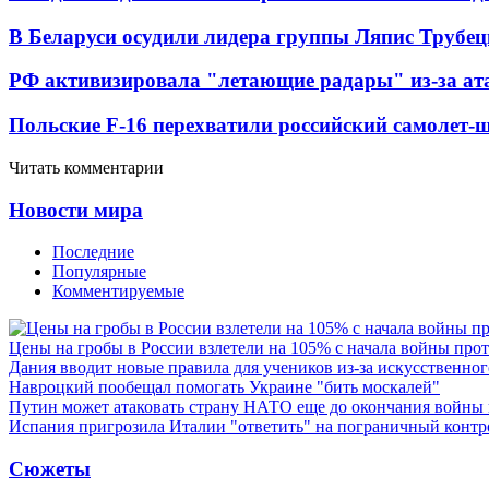
В Беларуси осудили лидера группы Ляпис Трубе
РФ активизировала "летающие радары" из-за а
Польские F-16 перехватили российский самолет-
Читать комментарии
Новости мира
Последние
Популярные
Комментируемые
Цены на гробы в России взлетели на 105% с начала войны про
Дания вводит новые правила для учеников из-за искусственног
Навроцкий пообещал помогать Украине "бить москалей"
Путин может атаковать страну НАТО еще до окончания войны
Испания пригрозила Италии "ответить" на пограничный контр
Сюжеты