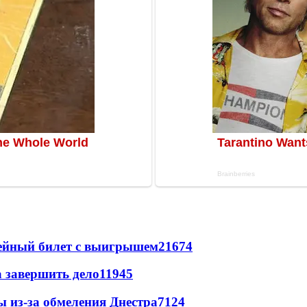
рейный билет с выигрышем
21674
а завершить дело
11945
ы из-за обмеления Днестра
7124