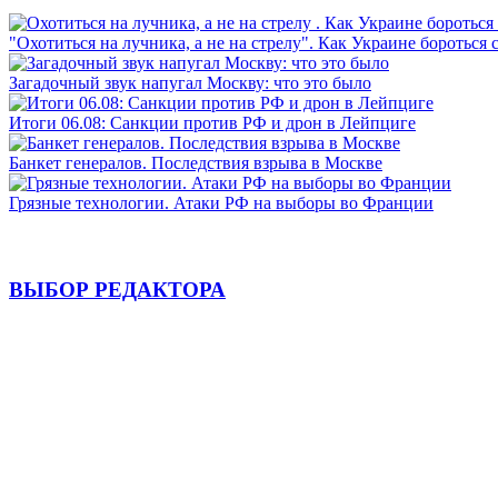
"Охотиться на лучника, а не на стрелу". Как Украине бороться 
Загадочный звук напугал Москву: что это было
Итоги 06.08: Санкции против РФ и дрон в Лейпциге
Банкет генералов. Последствия взрыва в Москве
Грязные технологии. Атаки РФ на выборы во Франции
ВЫБОР РЕДАКТОРА