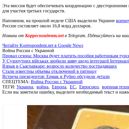
Эта миссия будет обеспечивать координацию с двусторонними
для участия третьих государств.
Напомним, на прошлой неделе США выделили Украине
военн
России составляет около 16,8 млрд долларов.
Новини от
Корреспондент.net
в Telegram. Підписуйтесь на на
Читайте Korrespondent.net в Google News
Война России с Украиной
Провал сезона: Москва будет платить пособия работникам тур
У Сухопутних військах зробили заяву щодо інтеграції Інтернац
Взрыв в Сыктывкаре: возросло количество пострадавших
Стали известны объемы отключений в пятницу
Встреча президентов: Ермак и Рубио обсудили детали
СПЕЦТЕМА:
Война России с Украиной
ТЕГИ:
Украина
,
война
,
Европа
,
ЕС
,
Евросоюз
,
военная техн
Если вы заметили ошибку, выделите необходимый текст и нажми