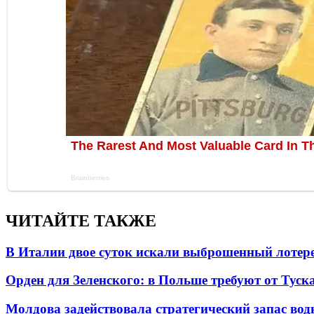
ЧИТАЙТЕ ТАКЖЕ
В Италии двое суток искали выброшенный лоте
Орден для Зеленского: в Польше требуют от Туск
Молдова задействовала стратегический запас вод