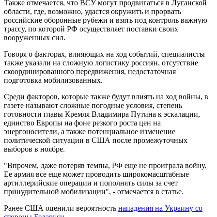
Также отмечается, что ВСУ могут продвигаться в Луганской
области, где, возможно, удастся окружить и прорвать
российские оборонные рубежи и взять под контроль важную
трассу, по которой РФ осуществляет поставки своих
вооруженных сил.
Говоря о факторах, влияющих на ход событий, специалисты
также указали на сложную логистику россиян, отсутствие
скоординированного передвижения, недостаточная
подготовка мобилизованных.
Среди факторов, которые также будут влиять на ход войны, в
газете называют сложные погодные условия, степень
готовности главы Кремля Владимира Путина к эскалации,
единство Европы на фоне резкого роста цен на
энергоносители, а также потенциальное изменение
политической ситуации в США после промежуточных
выборов в ноябре.
"Впрочем, даже потеряв темпы, РФ еще не проиграла войну.
Ее армия все еще может проводить широкомасштабные
артиллерийские операции и пополнять силы за счет
принудительной мобилизации", - отмечается в статье.
Ранее США оценили вероятность
нападения на Украину со
стороны Беларуси.