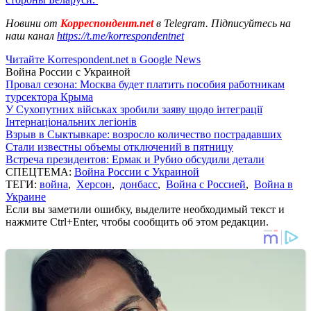
Новини от
Корреспондент.net
в Telegram. Підписуйтесь на
наш канал
https://t.me/korrespondentnet
Читайте Korrespondent.net в Google News
Война России с Украиной
Провал сезона: Москва будет платить пособия работникам
турсектора Крыма
У Сухопутних військах зробили заяву щодо інтеграції
Інтернаціональних легіонів
Взрыв в Сыктывкаре: возросло количество пострадавших
Стали известны объемы отключений в пятницу
Встреча президентов: Ермак и Рубио обсудили детали
СПЕЦТЕМА:
Война России с Украиной
ТЕГИ:
война
,
Херсон
,
донбасс
,
Война с Россией
,
Война в
Украине
Если вы заметили ошибку, выделите необходимый текст и
нажмите Ctrl+Enter, чтобы сообщить об этом редакции.