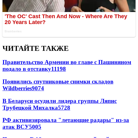
ЧИТАЙТЕ ТАКЖЕ
Правительство Армении во главе с Пашиняном
подало в отставку
11198
Появились спутниковые снимки складов
Wildberries
9074
В Беларуси осудили лидера группы Ляпис
Трубецкой Михалка
5728
РФ активизировала "летающие радары" из-за
атак ВСУ
5005