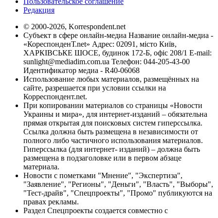
Пользовательское соглашение
Редакция
© 2000-2026, Korrespondent.net
Субъект в сфере онлайн-медиа Название онлайн-медиа -
«КореспонденТ.net» Адрес: 02091, місто Київ,
ХАРКІВСЬКЕ ШОСЕ, будинок 172-Б, офіс 208/1 E-mail:
sunlight@mediadim.com.ua
Телефон: 044-205-43-00
Идентификатор медиа - R40-06068
Использование любых материалов, размещённых на
сайте, разрешается при условии ссылки на
Корреспондент.net.
При копировании материалов со страницы «Новости
Украины и мира», для интернет-изданий – обязательна
прямая открытая для поисковых систем гиперссылка.
Ссылка должна быть размещена в независимости от
полного либо частичного использования материалов.
Гиперссылка (для интернет- изданий) – должна быть
размещена в подзаголовке или в первом абзаце
материала.
Новости с пометками "Мнение", "Экспертиза",
"Заявление", "Регионы", "Деньги", "Власть", "Выборы",
"Тест-драйв", "Спецпроекты", "Промо" публикуются на
правах рекламы.
Раздел Спецпроекты создается совместно с