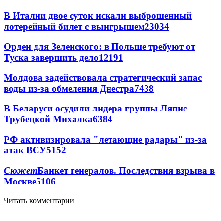
В Италии двое суток искали выброшенный
лотерейный билет с выигрышем
23034
Орден для Зеленского: в Польше требуют от
Туска завершить дело
12191
Молдова задействовала стратегический запас
воды из-за обмеления Днестра
7438
В Беларуси осудили лидера группы Ляпис
Трубецкой Михалка
6384
РФ активизировала "летающие радары" из-за
атак ВСУ
5152
Сюжет
Банкет генералов. Последствия взрыва в
Москве
5106
Читать комментарии