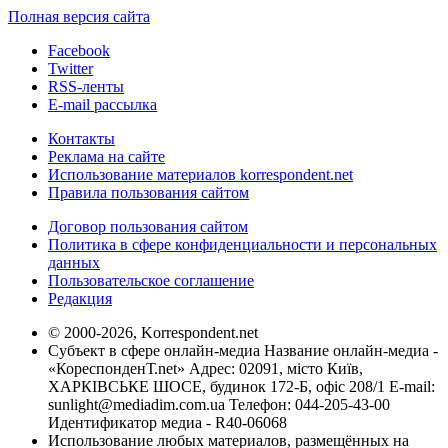
Полная версия сайта
Facebook
Twitter
RSS-ленты
E-mail рассылка
Контакты
Реклама на сайте
Использование материалов korrespondent.net
Правила пользования сайтом
Договор пользования сайтом
Политика в сфере конфиденциальности и персональных
данных
Пользовательское соглашение
Редакция
© 2000-2026, Korrespondent.net
Субъект в сфере онлайн-медиа Название онлайн-медиа -
«КореспонденТ.net» Адрес: 02091, місто Київ,
ХАРКІВСЬКЕ ШОСЕ, будинок 172-Б, офіс 208/1 E-mail:
sunlight@mediadim.com.ua
Телефон: 044-205-43-00
Идентификатор медиа - R40-06068
Использование любых материалов, размещённых на