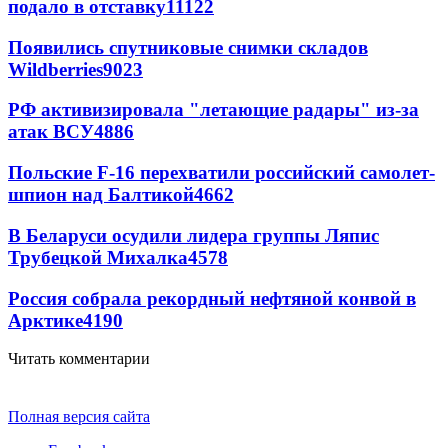
подало в отставку
11122
Появились спутниковые снимки складов
Wildberries
9023
РФ активизировала "летающие радары" из-за
атак ВСУ
4886
Польские F-16 перехватили российский самолет-
шпион над Балтикой
4662
В Беларуси осудили лидера группы Ляпис
Трубецкой Михалка
4578
Россия собрала рекордный нефтяной конвой в
Арктике
4190
Читать комментарии
Полная версия сайта