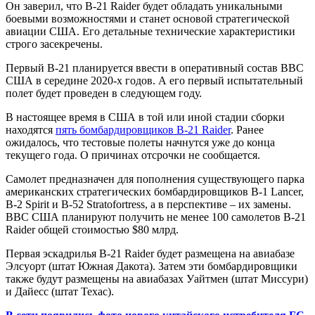
Он заверил, что B-21 Raider будет обладать уникальными
боевыми возможностями и станет основой стратегической
авиации США. Его детальные технические характеристики
строго засекречены.
Первый B-21 планируется ввести в оперативный состав ВВС
США в середине 2020-х годов. А его первый испытательный
полет будет проведен в следующем году.
В настоящее время в США в той или иной стадии сборки
находятся
пять бомбардировщиков B-21 Raider
. Ранее
ожидалось, что тестовые полеты начнутся уже до конца
текущего года. О причинах отсрочки не сообщается.
Самолет предназначен для пополнения существующего парка
американских стратегических бомбардировщиков B-1 Lancer,
B-2 Spirit и B-52 Stratofortress, а в перспективе – их замены.
ВВС США планируют получить не менее 100 самолетов B-21
Raider общей стоимостью $80 млрд.
Первая эскадрилья B-21 Raider будет размещена на авиабазе
Элсуорт (штат Южная Дакота). Затем эти бомбардировщики
также будут размещены на авиабазах Уайтмен (штат Миссури)
и Дайесс (штат Техас).