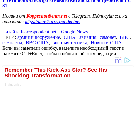
В сети появились фото нового китайского истребителя FC-
31
Новини от
Корреспондент.net
в Telegram. Підписуйтесь на
наш канал
https://t.me/korrespondentnet
Читайте Korrespondent.net в Google News
ТЕГИ:
армия и вооружение
,
США
,
авиация
,
самолет
,
ВВС
,
самолеты
,
ВВС США
,
военная техника
,
Новости США
Если вы заметили ошибку, выделите необходимый текст и
нажмите Ctrl+Enter, чтобы сообщить об этом редакции.