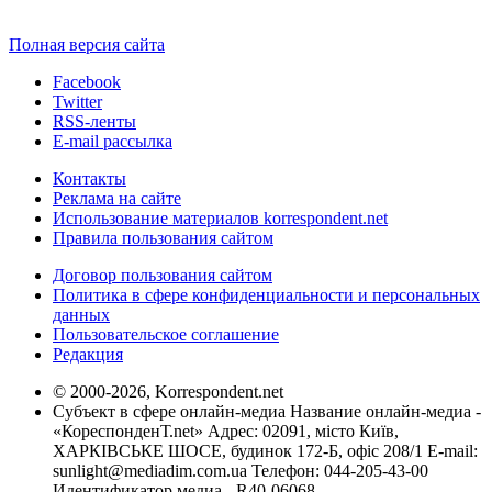
Полная версия сайта
Facebook
Twitter
RSS-ленты
E-mail рассылка
Контакты
Реклама на сайте
Использование материалов korrespondent.net
Правила пользования сайтом
Договор пользования сайтом
Политика в сфере конфиденциальности и персональных
данных
Пользовательское соглашение
Редакция
© 2000-2026, Korrespondent.net
Субъект в сфере онлайн-медиа Название онлайн-медиа -
«КореспонденТ.net» Адрес: 02091, місто Київ,
ХАРКІВСЬКЕ ШОСЕ, будинок 172-Б, офіс 208/1 E-mail:
sunlight@mediadim.com.ua
Телефон: 044-205-43-00
Идентификатор медиа - R40-06068