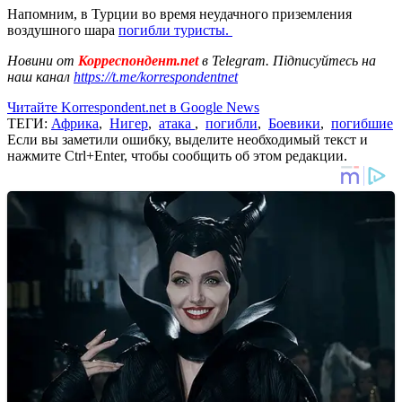
Напомним, в Турции во время неудачного приземления
воздушного шара
погибли туристы.
Новини от
Корреспондент.net
в Telegram. Підписуйтесь на
наш канал
https://t.me/korrespondentnet
Читайте Korrespondent.net в Google News
ТЕГИ:
Африка
,
Нигер
,
атака
,
погибли
,
Боевики
,
погибшие
Если вы заметили ошибку, выделите необходимый текст и
нажмите Ctrl+Enter, чтобы сообщить об этом редакции.