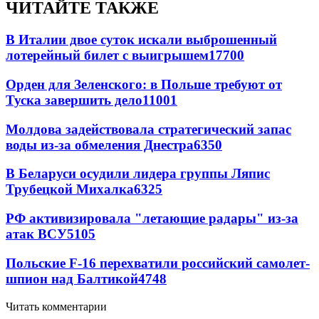
ЧИТАЙТЕ ТАКЖЕ
В Италии двое суток искали выброшенный
лотерейный билет с выигрышем
17700
Орден для Зеленского: в Польше требуют от
Туска завершить дело
11001
Молдова задействовала стратегический запас
воды из-за обмеления Днестра
6350
В Беларуси осудили лидера группы Ляпис
Трубецкой Михалка
6325
РФ активизировала "летающие радары" из-за
атак ВСУ
5105
Польские F-16 перехватили российский самолет-
шпион над Балтикой
4748
Читать комментарии