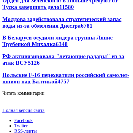
Орден для Зеленского: в Польше требуют от
Туска завершить дело
11580
Молдова задействовала стратегический запас
воды из-за обмеления Днестра
6781
В Беларуси осудили лидера группы Ляпис
Трубецкой Михалка
6348
РФ активизировала "летающие радары" из-за
атак ВСУ
5126
Польские F-16 перехватили российский самолет-
шпион над Балтикой
4757
Читать комментарии
Полная версия сайта
Facebook
Twitter
RSS-ленты