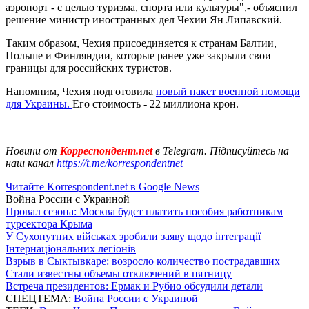
аэропорт - с целью туризма, спорта или культуры",- объяснил
решение министр иностранных дел Чехии Ян Липавский.
Таким образом, Чехия присоединяется к странам Балтии,
Польше и Финляндии, которые ранее уже закрыли свои
границы для российских туристов.
Напомним, Чехия подготовила
новый пакет военной помощи
для Украины.
Его стоимость - 22 миллиона крон.
Новини от
Корреспондент.net
в Telegram. Підписуйтесь на
наш канал
https://t.me/korrespondentnet
Читайте Korrespondent.net в Google News
Война России с Украиной
Провал сезона: Москва будет платить пособия работникам
турсектора Крыма
У Сухопутних військах зробили заяву щодо інтеграції
Інтернаціональних легіонів
Взрыв в Сыктывкаре: возросло количество пострадавших
Стали известны объемы отключений в пятницу
Встреча президентов: Ермак и Рубио обсудили детали
СПЕЦТЕМА:
Война России с Украиной