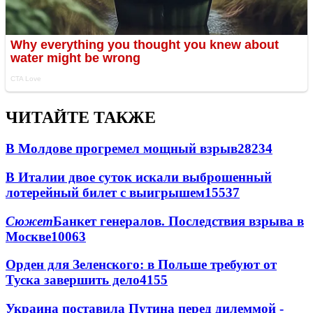
ЧИТАЙТЕ ТАКЖЕ
В Молдове прогремел мощный взрыв
28234
В Италии двое суток искали выброшенный
лотерейный билет с выигрышем
15537
Сюжет
Банкет генералов. Последствия взрыва в
Москве
10063
Орден для Зеленского: в Польше требуют от
Туска завершить дело
4155
Украина поставила Путина перед дилеммой -