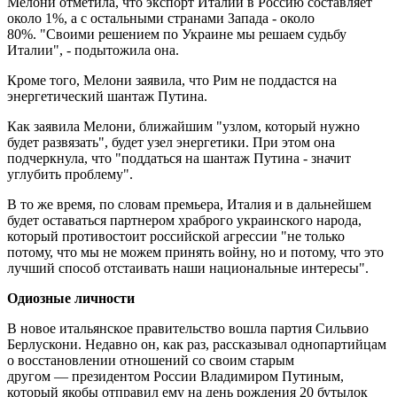
Мелони отметила, что экспорт Италии в Россию составляет
около 1%, а с остальными странами Запада - около
80%. "Своими решением по Украине мы решаем судьбу
Италии", - подытожила она.
Кроме того, Мелони заявила, что Рим не поддастся на
энергетический шантаж Путина.
Как заявила Мелони, ближайшим "узлом, который нужно
будет развязать", будет узел энергетики. При этом она
подчеркнула, что "поддаться на шантаж Путина - значит
углубить проблему".
В то же время, по словам премьера, Италия и в дальнейшем
будет оставаться партнером храброго украинского народа,
который противостоит российской агрессии "не только
потому, что мы не можем принять войну, но и потому, что это
лучший способ отстаивать наши национальные интересы".
Одиозные личности
В новое итальянское правительство вошла партия Сильвио
Берлускони. Недавно он, как раз, рассказывал однопартийцам
о восстановлении отношений со своим старым
другом — президентом России Владимиром Путиным,
который якобы отправил ему на день рождения 20 бутылок