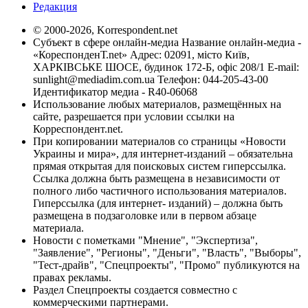
Редакция
© 2000-2026, Korrespondent.net
Субъект в сфере онлайн-медиа Название онлайн-медиа -
«КореспонденТ.net» Адрес: 02091, місто Київ,
ХАРКІВСЬКЕ ШОСЕ, будинок 172-Б, офіс 208/1 E-mail:
sunlight@mediadim.com.ua
Телефон: 044-205-43-00
Идентификатор медиа - R40-06068
Использование любых материалов, размещённых на
сайте, разрешается при условии ссылки на
Корреспондент.net.
При копировании материалов со страницы «Новости
Украины и мира», для интернет-изданий – обязательна
прямая открытая для поисковых систем гиперссылка.
Ссылка должна быть размещена в независимости от
полного либо частичного использования материалов.
Гиперссылка (для интернет- изданий) – должна быть
размещена в подзаголовке или в первом абзаце
материала.
Новости с пометками "Мнение", "Экспертиза",
"Заявление", "Регионы", "Деньги", "Власть", "Выборы",
"Тест-драйв", "Спецпроекты", "Промо" публикуются на
правах рекламы.
Раздел Спецпроекты создается совместно с
коммерческими партнерами.