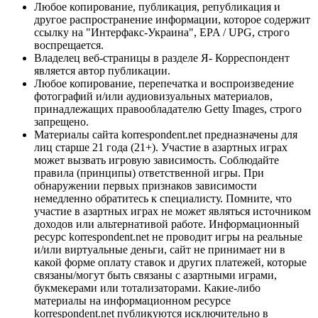
Любое копирование, публикация, републикация и
другое распространение информации, которое содержит
ссылку на "Интерфакс-Украина", EPA / UPG, строго
воспрещается.
Владелец веб-страницы в разделе Я- Корреспондент
является автор публикации.
Любое копирование, перепечатка и воспроизведение
фотографий и/или аудиовизуальных материалов,
принадлежащих правообладателю Getty Images, строго
запрещено.
Материалы сайта korrespondent.net предназначены для
лиц старше 21 года (21+). Участие в азартных играх
может вызвать игровую зависимость. Соблюдайте
правила (принципы) ответственной игры. При
обнаружении первых признаков зависимости
немедленно обратитесь к специалисту. Помните, что
участие в азартных играх не может являться источником
доходов или альтернативой работе. Информационный
ресурс korrespondent.net не проводит игры на реальные
и/или виртуальные деньги, сайт не принимает ни в
какой форме оплату ставок и других платежей, которые
связаны/могут быть связаны с азартными играми,
букмекерами или тотализаторами. Какие-либо
материалы на информационном ресурсе
korrespondent.net публикуются исключительно в