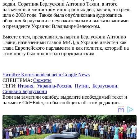
водки. Соратник Берлускони Антонио Таяни, в итоге
назначенный министром иностранных дел, заявил, что речь
шла о 2008 годе. Также была опубликована аудиозапись
общения Берлускони с неуважительными высказываниями
о президенте Украины Владимире Зеленском.
Вместе с тем, представитель партии Берлускони Антонио
Таяни, назначенный главой МИД, в Украине известен как
глава Европейского парламента и как политик, который на
этом посту был полностью проукраинским.
Читайте Korrespondent.net в Google News
СПЕЦТЕМА:
Сюжеты
ТЕГИ:
Италия
,
Украина-Россия
,
Путин
,
Берлускони
,
Сильвио Берлускони
Если вы заметили ошибку, выделите необходимый текст и
нажмите Ctrl+Enter, чтобы сообщить об этом редакции.