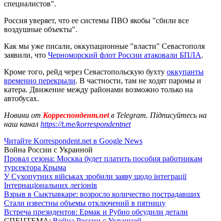
специалистов".
Россия уверяет, что ее системы ПВО якобы "сбили все
воздушные объекты".
Как мы уже писали, оккупационные "власти" Севастополя
заявили, что
Черноморский флот России атаковали БПЛА
.
Кроме того, рейд через Севастопольскую бухту
оккупанты
временно перекрыли
. В частности, там не ходят паромы и
катера. Движение между районами возможно только на
автобусах.
Новини от
Корреспондент.net
в Telegram. Підписуйтесь на
наш канал
https://t.me/korrespondentnet
Читайте Korrespondent.net в Google News
Война России с Украиной
Провал сезона: Москва будет платить пособия работникам
турсектора Крыма
У Сухопутних військах зробили заяву щодо інтеграції
Інтернаціональних легіонів
Взрыв в Сыктывкаре: возросло количество пострадавших
Стали известны объемы отключений в пятницу
Встреча президентов: Ермак и Рубио обсудили детали
СПЕЦТЕМА:
Война России с Украиной