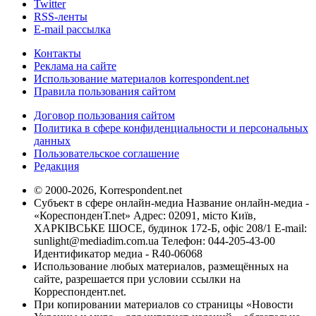
Twitter
RSS-ленты
E-mail рассылка
Контакты
Реклама на сайте
Использование материалов korrespondent.net
Правила пользования сайтом
Договор пользования сайтом
Политика в сфере конфиденциальности и персональных
данных
Пользовательское соглашение
Редакция
© 2000-2026, Korrespondent.net
Субъект в сфере онлайн-медиа Название онлайн-медиа -
«КореспонденТ.net» Адрес: 02091, місто Київ,
ХАРКІВСЬКЕ ШОСЕ, будинок 172-Б, офіс 208/1 E-mail:
sunlight@mediadim.com.ua
Телефон: 044-205-43-00
Идентификатор медиа - R40-06068
Использование любых материалов, размещённых на
сайте, разрешается при условии ссылки на
Корреспондент.net.
При копировании материалов со страницы «Новости