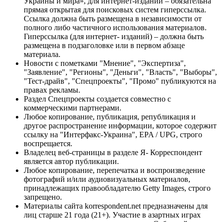
Украины и мира», для интернет-изданий – обязательна
прямая открытая для поисковых систем гиперссылка.
Ссылка должна быть размещена в независимости от
полного либо частичного использования материалов.
Гиперссылка (для интернет- изданий) – должна быть
размещена в подзаголовке или в первом абзаце
материала.
Новости с пометками "Мнение", "Экспертиза",
"Заявление", "Регионы", "Деньги", "Власть", "Выборы",
"Тест-драйв", "Спецпроекты", "Промо" публикуются на
правах рекламы.
Раздел Спецпроекты создается совместно с
коммерческими партнерами.
Любое копирование, публикация, републикация и
другое распространение информации, которое содержит
ссылку на "Интерфакс-Украина", EPA / UPG, строго
воспрещается.
Владелец веб-страницы в разделе Я- Корреспондент
является автор публикации.
Любое копирование, перепечатка и воспроизведение
фотографий и/или аудиовизуальных материалов,
принадлежащих правообладателю Getty Images, строго
запрещено.
Материалы сайта korrespondent.net предназначены для
лиц старше 21 года (21+). Участие в азартных играх