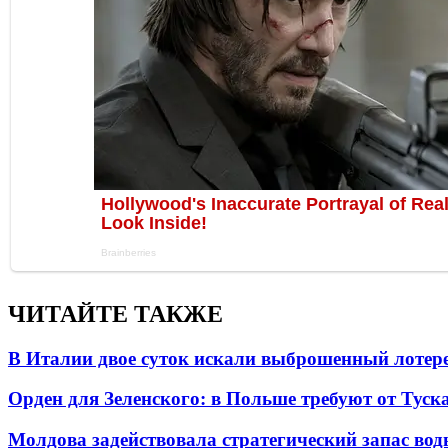
ЧИТАЙТЕ ТАКЖЕ
В Италии двое суток искали выброшенный лоте
Орден для Зеленского: в Польше требуют от Туск
Молдова задействовала стратегический запас вод