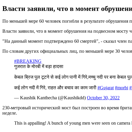
Власти заявили, что в момент обрушения
По меньшей мере 60 человек погибли в результате обрушения п
Власти заявили, что в момент обрушения на подвесном мосту че
"На данный момент подтверждено 60 смертей", - сказал член 
По словам других официальных лиц, по меньшей мере 30 челов
#BREAKING
गुजरात के मोरबी में बड़ा हादसा
केबल ब्रिज पुल टूटने से कई लोग पानी में गिरे,मच्चु नदी पर बना केबल पुल
कई लोग नदी में गिरे, राहत और बचाव का काम जारी
#Gujarat
#morbi
#
— Kaushik Kanthecha (@Kaushikdd)
October 30, 2022
230-метровый исторический мост был построен во время британ
неделе.
This is appalling! A bunch of young men were seen on camera k