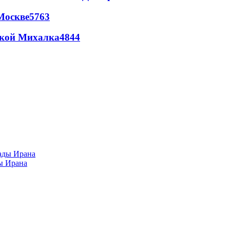
Москве
5763
цкой Михалка
4844
ы Ирана