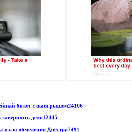
рейный билет с выигрышем
24106
а завершить дело
12445
ы из-за обмеления Днестра
7491