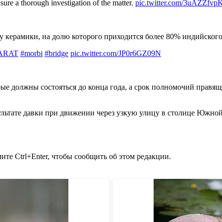
sure a thorough investigation of the matter.
pic.twitter.com/3uAZZfvp
у керамики, на долю которого приходится более 80% индийского
ARAT
#morbi
#bridge
pic.twitter.com/JP0r6GZ09N
ые должны состояться до конца года, а срок полномочий правя
зультате давки при движении через узкую улицу в столице Южно
те Ctrl+Enter, чтобы сообщить об этом редакции.