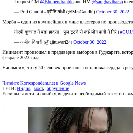
I request CM
@Bhupendrapbjp
and HM
@sanghaviharsh
to en
— Priti Gandhi - प्रीति गांधी (@MrsGandhi)
October 30, 2022
Морби – один из крупнейших в мире кластеров по производств
मोरबी गुजरात में बड़ा हादसा। पुल टूटने से कई लोग पानी में गिरे।
#GUJ
— अजीत तिवारी (@ajittiwari24)
October 30, 2022
Инцидент произошел в преддверии выборов в Гуджарате, котор
феврале 2023 года.
Напомним, что у 50 человек произошла остановка сердца в ре
Читайте Korrespondent.net в Google News
ТЕГИ:
Индия
,
мост
,
обрушение
Если вы заметили ошибку, выделите необходимый текст и нажми