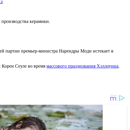
Kz
 производства керамики.
щей партии премьер-министра Нарендры Моди истекает в
й Кореи Сеуле во время
массового празднования Хэллоуина
.