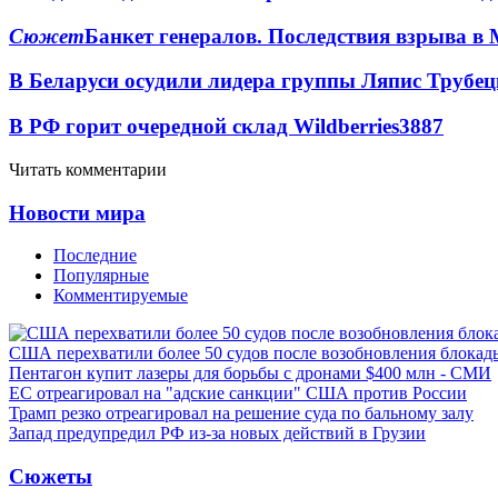
Сюжет
Банкет генералов. Последствия взрыва в 
В Беларуси осудили лидера группы Ляпис Трубе
В РФ горит очередной склад Wildberries
3887
Читать комментарии
Новости мира
Последние
Популярные
Комментируемые
США перехватили более 50 судов после возобновления блокад
Пентагон купит лазеры для борьбы с дронами $400 млн - СМИ
ЕС отреагировал на "адские санкции" США против России
Трамп резко отреагировал на решение суда по бальному залу
Запад предупредил РФ из-за новых действий в Грузии
Сюжеты