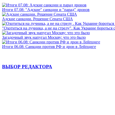
Итоги 07.08: "Адские" санкции и "парад" дронов
Адские санкции. Решение Сената США
"Охотиться на лучника, а не на стрелу". Как Украине бороться 
Загадочный звук напугал Москву: что это было
Итоги 06.08: Санкции против РФ и дрон в Лейпциге
ВЫБОР РЕДАКТОРА