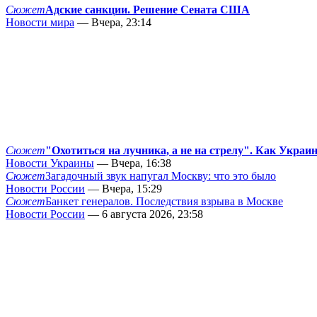
Сюжет
Адские санкции. Решение Сената США
Новости мира
— Вчера, 23:14
Сюжет
"Охотиться на лучника, а не на стрелу". Как Украи
Новости Украины
— Вчера, 16:38
Сюжет
Загадочный звук напугал Москву: что это было
Новости России
— Вчера, 15:29
Сюжет
Банкет генералов. Последствия взрыва в Москве
Новости России
— 6 августа 2026, 23:58