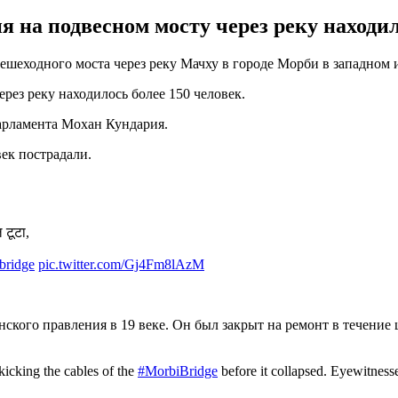
 на подвесном мосту через реку находил
ешеходного моста через реку Мачху в городе Морби в западном 
рез реку находилось более 150 человек.
парламента Мохан Кундария.
ек пострадали.
 टूटा,
bridge
pic.twitter.com/Gj4Fm8lAzM
ского правления в 19 веке. Он был закрыт на ремонт в течение
icking the cables of the
#MorbiBridge
before it collapsed. Eyewitness