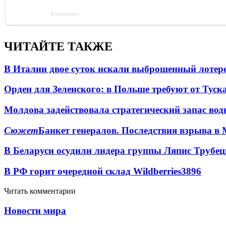
ЧИТАЙТЕ ТАКЖЕ
В Италии двое суток искали выброшенный лоте
Орден для Зеленского: в Польше требуют от Туск
Молдова задействовала стратегический запас вод
Сюжет
Банкет генералов. Последствия взрыва в 
В Беларуси осудили лидера группы Ляпис Трубе
В РФ горит очередной склад Wildberries
3896
Читать комментарии
Новости мира