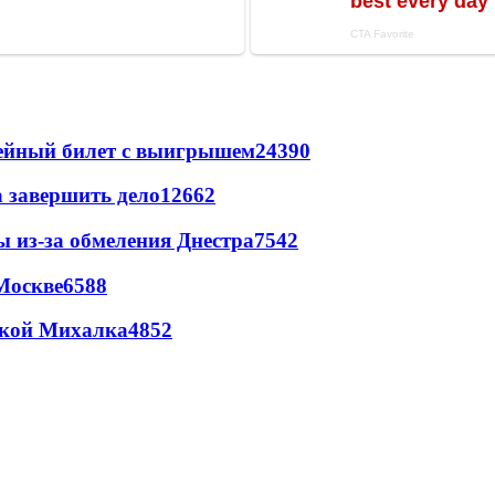
рейный билет с выигрышем
24390
а завершить дело
12662
ы из-за обмеления Днестра
7542
Москве
6588
цкой Михалка
4852