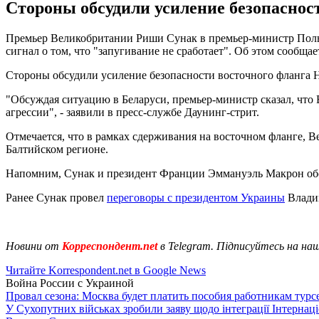
Стороны обсудили усиление безопаснос
Премьер Великобритании Риши Сунак в премьер-министр Поль
сигнал о том, что "запугивание не сработает". Об этом сообща
Стороны обсудили усиление безопасности восточного фланга 
"Обсуждая ситуацию в Беларуси, премьер-министр сказал, чт
агрессии", - заявили в пресс-службе Даунинг-стрит.
Отмечается, что в рамках сдерживания на восточном фланге, 
Балтийском регионе.
Напомним, Сунак и президент Франции Эммануэль Макрон о
Ранее Сунак провел
переговоры с президентом Украины
Влади
Новини от
Корреспондент.net
в Telegram. Підписуйтесь на на
Читайте Korrespondent.net в Google News
Война России с Украиной
Провал сезона: Москва будет платить пособия работникам тур
У Сухопутних військах зробили заяву щодо інтеграції Інтернац