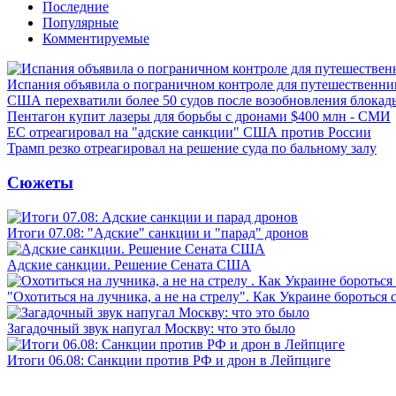
Последние
Популярные
Комментируемые
Испания объявила о пограничном контроле для путешественни
США перехватили более 50 судов после возобновления блокад
Пентагон купит лазеры для борьбы с дронами $400 млн - СМИ
ЕС отреагировал на "адские санкции" США против России
Трамп резко отреагировал на решение суда по бальному залу
Сюжеты
Итоги 07.08: "Адские" санкции и "парад" дронов
Адские санкции. Решение Сената США
"Охотиться на лучника, а не на стрелу". Как Украине бороться 
Загадочный звук напугал Москву: что это было
Итоги 06.08: Санкции против РФ и дрон в Лейпциге