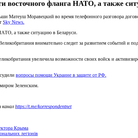
ти восточного фланга НАТО, а также сит
ши Матеуш Моравецкий во время телефонного разговора догово
ет
Sky News.
НАТО, а также ситуацию в Беларуси.
о Великобритания внимательно следит за развитием событий и 
Великобритания увеличила возможности своих войск и активизи
бсудили
вопросы помощи Украине в защите от РФ.
миром Зеленским.
ш канал
https://t.me/korrespondentnet
сектора Крыма
іональних легіонів