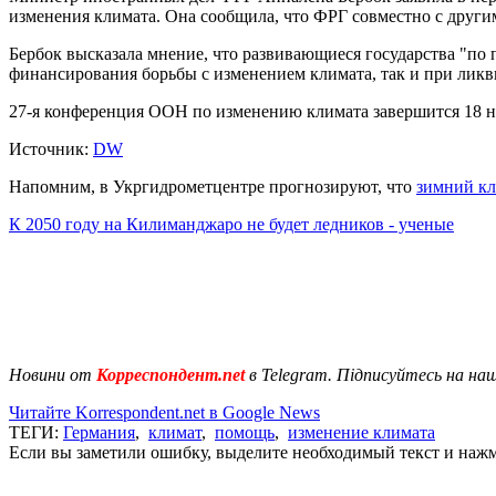
изменения климата. Она сообщила, что ФРГ совместно с другим
Бербок высказала мнение, что развивающиеся государства "по 
финансирования борьбы с изменением климата, так и при ликв
27-я конференция ООН по изменению климата завершится 18 но
Источник:
DW
Напомним, в Укргидрометцентре прогнозируют, что
зимний кл
К 2050 году на Килиманджаро не будет ледников - ученые
Новини от
Корреспондент.net
в Telegram. Підписуйтесь на на
Читайте Korrespondent.net в Google News
ТЕГИ:
Германия
,
климат
,
помощь
,
изменение климата
Если вы заметили ошибку, выделите необходимый текст и нажми