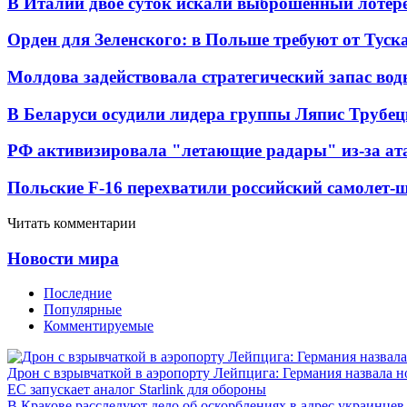
В Италии двое суток искали выброшенный лоте
Орден для Зеленского: в Польше требуют от Туск
Молдова задействовала стратегический запас вод
В Беларуси осудили лидера группы Ляпис Трубе
РФ активизировала "летающие радары" из-за а
Польские F-16 перехватили российский самолет-
Читать комментарии
Новости мира
Последние
Популярные
Комментируемые
Дрон с взрывчаткой в аэропорту Лейпцига: Германия назвала н
ЕС запускает аналог Starlink для обороны
В Кракове расследуют дело об оскорблениях в адрес украинцев