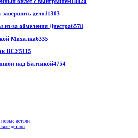
рейный билет с выигрышем
18820
а завершить дело
11303
ы из-за обмеления Днестра
6578
цкой Михалка
6335
так ВСУ
5115
шпион над Балтикой
4754
овые детали