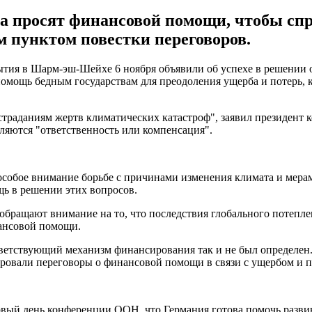
а просят финансовой помощи, чтобы сп
м пунктом повестки переговоров.
тия в Шарм-эш-Шейхе 6 ноября объявили об успехе в решении 
омощь бедным государствам для преодоления ущерба и потерь, 
страданиям жертв климатических катастроф", заявил президент
вляются "ответственность или компенсация".
собое внимание борьбе с причинами изменения климата и мерам
ь в решении этих вопросов.
 обращают внимание на то, что последствия глобального потепле
ансовой помощи.
тветствующий механизм финансирования так и не был определен.
ировали переговоры о финансовой помощи в связи с ущербом и 
вый день конференции ООН, что Германия готова помочь развив